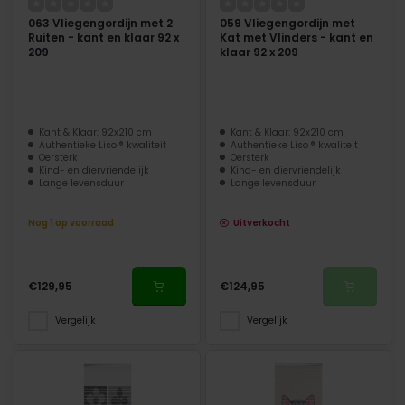
063 Vliegengordijn met 2
059 Vliegengordijn met
Ruiten - kant en klaar 92 x
Kat met Vlinders - kant en
209
klaar 92 x 209
Kant & Klaar: 92x210 cm
Kant & Klaar: 92x210 cm
Authentieke Liso ® kwaliteit
Authentieke Liso ® kwaliteit
Oersterk
Oersterk
Kind- en diervriendelijk
Kind- en diervriendelijk
Lange levensduur
Lange levensduur
Nog 1 op voorraad
Uitverkocht
€129,95
€124,95
Vergelijk
Vergelijk