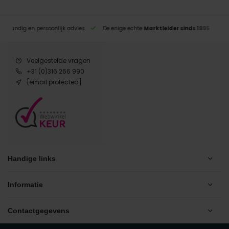
eskundig en persoonlijk advies
De enige echte
Marktleider sinds 1995
Veelgestelde vragen
+31 (0)316 266 990
[email protected]
Handige links
Informatie
Contactgegevens