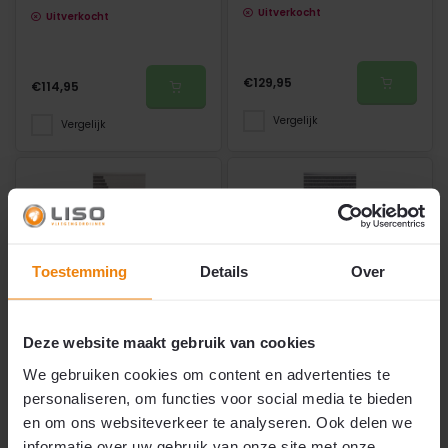
Uitverkocht
Uitverkocht
€129,95
€114,95
Vergelijk
Vergelijk
Toestemming
Details
Over
Kant en klaar
Kant en klaar
Deze website maakt gebruik van cookies
015 Vliegengordijn met
041 Vliegengordijn met
We gebruiken cookies om content en advertenties te
Welkom - kant en klaar 92
Chinees teken Liefde -
x 209
kant en klaar 92 x 209
personaliseren, om functies voor social media te bieden
en om ons websiteverkeer te analyseren. Ook delen we
informatie over uw gebruik van onze site met onze