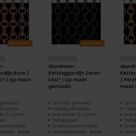
Maatwerk
Maatwerk
m
Aluminium
Alumi
rdijn Roze /
Kettinggordijn Zwart
Kettin
o® | Op maat
Liso® | Op maat
/ Perz
gemaakt
maat 
 gemaakt
Op maat gemaakt
Op m
aluminium
Volledig aluminium
Volle
en & buiten
Voor binnen & buiten
Voor 
ant
Transparant
Trans
svriendelijk
Onderhoudsvriendelijk
Onder
 prijs- /kwaliteit
Uitstekende prijs- /kwaliteit
Uitstek