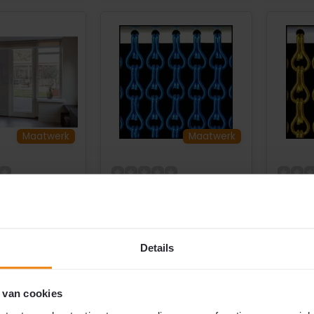
Maatwerk
Maatwerk
m
Aluminium
Alumi
rdijn Extra
Kettinggordijn
Kettin
rt Liso® | Op
Donkerblauw Liso® |
Goud 
maakt
Op maat gemaakt
gema
Details
hte uitvoering
Op maat gemaakt
Op m
rten per meter
Volledig aluminium
Volle
 van cookies
end motief
Voor binnen & buiten
Voor 