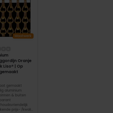
Maatwerk
nium
ggordijn Oranje
ik Liso® | Op
gemaakt
aat gemaakt
dig aluminium
binnen & buiten
parant
houdsvriendelijk
ende prijs- /kwaliteit