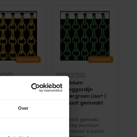
Maatwerk
Maatwerk
nium
Aluminium
ggordijn Geel /
Kettinggordijn
Liso® | Op maat
Donkergroen Liso® |
akt
Op maat gemaakt
Over
aat gemaakt
Op maat gemaakt
dig aluminium
Volledig aluminium
binnen & buiten
Voor binnen & buiten