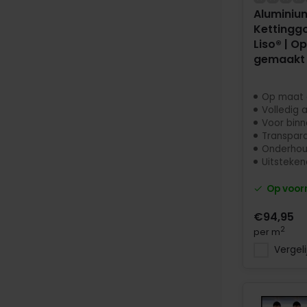
Aluminiu
Kettinggo
Liso® | O
gemaakt
Op maat
Volledig 
Voor binn
Transpar
Onderhoud
Uitstekende
Op voor
€94,95
2
per m
Vergeli