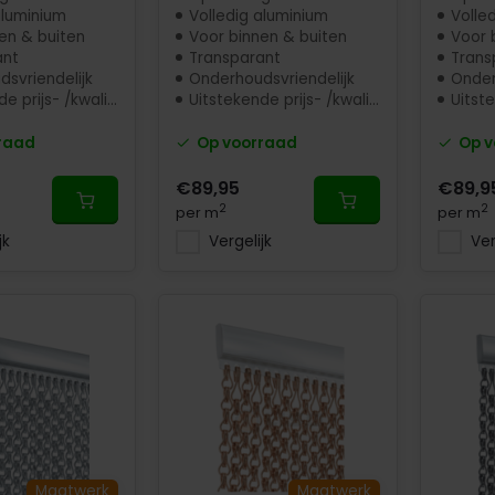
aluminium
Volledig aluminium
Volle
en & buiten
Voor binnen & buiten
Voor 
ant
Transparant
Trans
svriendelijk
Onderhoudsvriendelijk
Onder
 prijs- /kwaliteit
Uitstekende prijs- /kwaliteit
Uitstek
raad
Op voorraad
Op v
€89,95
€89,9
2
2
per m
per m
jk
Vergelijk
Ver
Maatwerk
Maatwerk