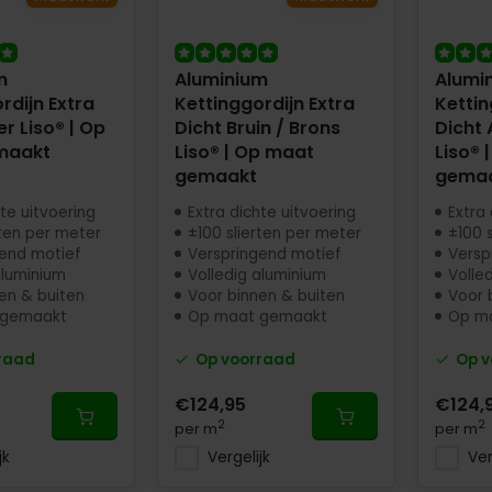
m
Aluminium
Alumi
rdijn Extra
Kettinggordijn Extra
Kettin
er Liso® | Op
Dicht Bruin / Brons
Dicht 
maakt
Liso® | Op maat
Liso® 
gemaakt
gema
hte uitvoering
Extra dichte uitvoering
Extra 
rten per meter
±100 slierten per meter
±100 
end motief
Verspringend motief
Versp
aluminium
Volledig aluminium
Volle
en & buiten
Voor binnen & buiten
Voor 
 gemaakt
Op maat gemaakt
Op m
raad
Op voorraad
Op v
€124,95
€124,
2
2
per m
per m
jk
Vergelijk
Ver