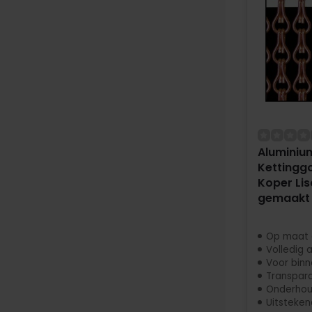
Aluminiu
Kettinggo
Koper Lis
gemaakt
Op maat
Volledig 
Voor binn
Transpar
Onderhoud
Uitstekende