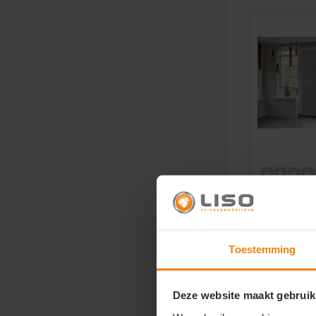
Aluminiu
Kettinggo
Dicht Zwa
maat ge
Toestemming
Extra dic
±100 slie
Deze website maakt gebruik
Verspring