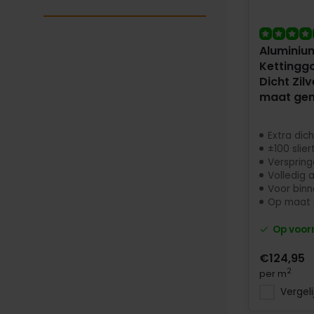
Aluminiu
Kettinggo
Dicht Zilv
maat ge
Extra dic
±100 slie
Verspring
Volledig 
Voor binn
Op maat
Op voor
€124,95
2
per m
Vergeli