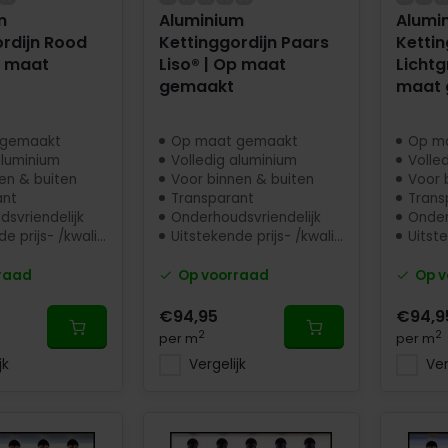
m
Aluminium
Alumi
rdijn Rood
Kettinggordijn Paars
Kettin
p maat
Liso® | Op maat
Lichtg
gemaakt
maat 
 gemaakt
Op maat gemaakt
Op m
aluminium
Volledig aluminium
Volle
en & buiten
Voor binnen & buiten
Voor 
ant
Transparant
Trans
svriendelijk
Onderhoudsvriendelijk
Onder
 prijs- /kwaliteit
Uitstekende prijs- /kwaliteit
Uitstek
raad
Op voorraad
Op v
€94,95
€94,9
2
2
per m
per m
jk
Vergelijk
Ver