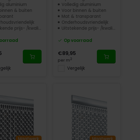
dig aluminium
Volledig aluminium
binnen & buiten
Voor binnen & buiten
parant
Mat & transparant
houdsvriendelijk
Onderhoudsvriendelijk
ende prijs- /kwaliteit
Uitstekende prijs- /kwaliteit
oorraad
Op voorraad
5
€89,95
2
per m
gelijk
Vergelijk
Maatwerk
Maatwerk