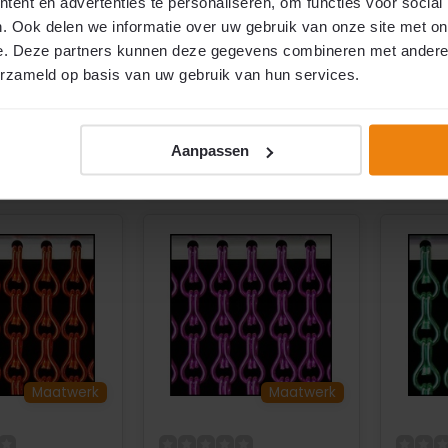
aluminium
Transparant
Trans
ent en advertenties te personaliseren, om functies voor social
en & buiten
Onderhoudsvriendelijk
Onder
. Ook delen we informatie over uw gebruik van onze site met on
 gemaakt
Uitstekende prijs- /kwaliteit
Uitstek
e. Deze partners kunnen deze gegevens combineren met andere i
erzameld op basis van uw gebruik van hun services.
raad
Op voorraad
Op v
€94,95
€94,9
2
2
per m
per m
Aanpassen
jk
Vergelijk
Ver
Maatwerk
Maatwerk