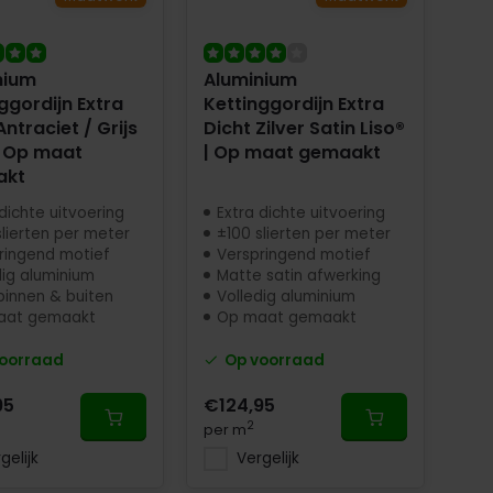
nium
Aluminium
ggordijn Extra
Kettinggordijn Extra
Antraciet / Grijs
Dicht Zilver Satin Liso®
| Op maat
| Op maat gemaakt
akt
dichte uitvoering
Extra dichte uitvoering
slierten per meter
±100 slierten per meter
ringend motief
Verspringend motief
dig aluminium
Matte satin afwerking
binnen & buiten
Volledig aluminium
aat gemaakt
Op maat gemaakt
oorraad
Op voorraad
95
€124,95
2
per m
gelijk
Vergelijk