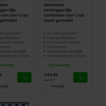
nium
Aluminium
ggordijn
Kettinggordijn
roen Liso® | Op
Lichtblauw Liso® | Op
gemaakt
maat gemaakt
aat gemaakt
Op maat gemaakt
dig aluminium
Volledig aluminium
binnen & buiten
Voor binnen & buiten
parant
Transparant
houdsvriendelijk
Onderhoudsvriendelijk
ende prijs- /kwaliteit
Uitstekende prijs- /kwaliteit
oorraad
Op voorraad
5
€94,95
2
per m
gelijk
Vergelijk