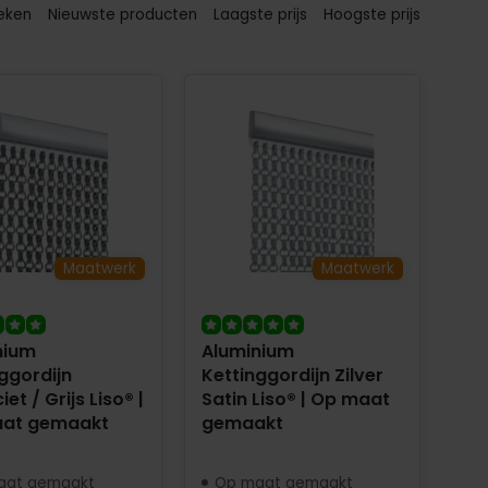
eken
Nieuwste producten
Laagste prijs
Hoogste prijs
Maatwerk
Maatwerk
nium
Aluminium
ggordijn
Kettinggordijn Zilver
et / Grijs Liso® |
Satin Liso® | Op maat
at gemaakt
gemaakt
aat gemaakt
Op maat gemaakt