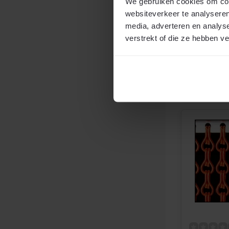
Volledig 
We gebruiken cookies om cont
Voor binn
websiteverkeer te analyseren
Op maat
media, adverteren en analys
verstrekt of die ze hebben v
Op voor
€124,95
2
per m
Vergeli