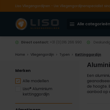
Liso Vliegengordijnen - Uw Vliegengordijnenspecialist sin
Alle categorieë
Direct contact:
+31 (0)316 266 990
Deskundig 
Home
Vliegengordijn
Typen
Kettinggordijn
Alumini
Merken
Een alumini
Alle modellen
geanodiseer
de hoogte. 
Liso® Aluminium
aanbod op d
kettinggordijn
Afmetingen