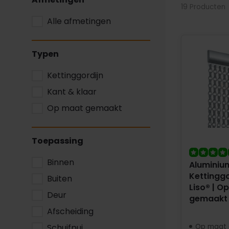
19 Producten
Alle afmetingen
Typen
Kettinggordijn
Kant & klaar
Op maat gemaakt
Toepassing
Binnen
Aluminiu
Kettinggo
Buiten
Liso® | O
Deur
gemaakt
Afscheiding
Schuifpui
Op maat