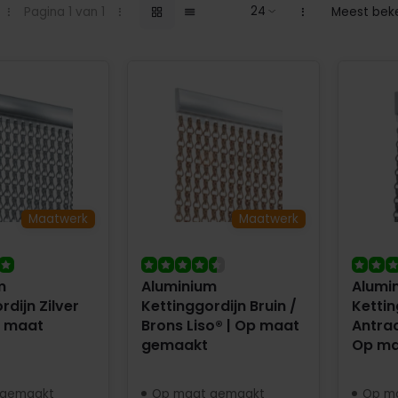
Pagina 1 van 1
Meest bek
Maatwerk
Maatwerk
m
Aluminium
Alumi
rdijn Zilver
Kettinggordijn Bruin /
Kettin
p maat
Brons Liso® | Op maat
Antraci
gemaakt
Op ma
 gemaakt
Op maat gemaakt
Op m