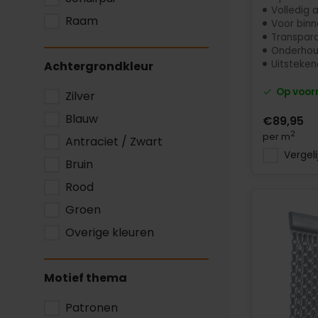
Volledig 
Raam
Voor binn
Transpar
Onderhoud
Uitstekende
Achtergrondkleur
Op voor
Zilver
Blauw
€89,95
2
per m
Antraciet / Zwart
Vergeli
Bruin
Rood
Groen
Overige kleuren
Motief thema
Patronen