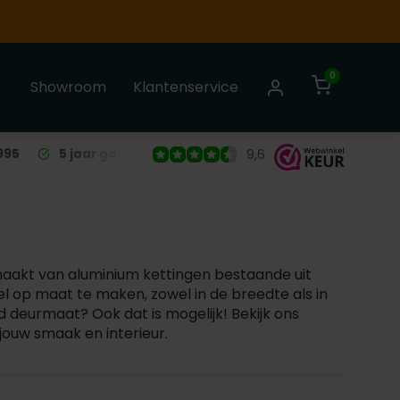
0
Showroom
Klantenservice
995
5 jaar garantie
op alle Liso® Vliegengordijnen
9,6
maakt van aluminium kettingen bestaande uit
l op maat te maken, zowel in de breedte als in
 deurmaat? Ook dat is mogelijk! Bekijk ons
jouw smaak en interieur.