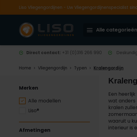
Liso Vliegengordijnen - Uw Vliegengordijnenspecialist sin
Alle categorieë
Direct contact:
+31 (0)316 266 990
Deskundig 
Home
Vliegengordijn
Typen
Kralengordijn
Kraleng
Merken
Een heerlijk
Alle modellen
wat anders 
kralen zull
Liso®
zomermaande
waaruit u k
interieur is 
Afmetingen