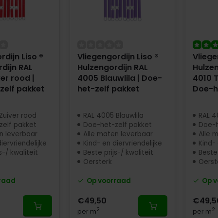
rdijn Liso ®
Vliegengordijn Liso ®
Vliege
dijn RAL
Hulzengordijn RAL
Hulzen
er rood |
4005 Blauwlila | Doe-
4010 
zelf pakket
het-zelf pakket
Doe-h
Zuiver rood
RAL 4005 Blauwlila
RAL 4
zelf pakket
Doe-het-zelf pakket
Doe-h
n leverbaar
Alle maten leverbaar
Alle 
iervriendelijke
Kind- en diervriendelijke
Kind- 
s-/ kwaliteit
Beste prijs-/ kwaliteit
Beste 
Oersterk
Oerst
raad
Op voorraad
Op v
€49,50
€49,5
2
2
per m
per m