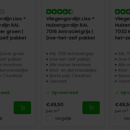
rdijn Liso ®
Vliegengordijn Liso ®
Vliege
dijn RAL
Hulzengordijn RAL
Hulzen
er groen |
7016 Antracietgrijs |
7032 K
zelf pakket
Doe-het-zelf pakket
het-ze
Zuiver groen
RAL 7016 Antracietgrijs
RAL 70
zelf pakket
Doe-het-zelf pakket
Doe-h
n leverbaar
Alle maten leverbaar
Alle 
iervriendelijke
Kind- en diervriendelijke
Kind- 
s-/ kwaliteit
Beste prijs-/ kwaliteit
Beste 
Oersterk
Oerst
raad
Op voorraad
Op v
€49,50
€49,5
2
2
per m
per m
jk
Vergelijk
Ver