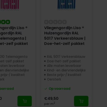
ngordijn Liso ®
Vliegengordijn Liso ®
gordijn RAL
Hulzengordijn RAL
Telemagenta |
5017 Verkeersblauw |
et-zelf pakket
Doe-het-zelf pakket
010 Telemagenta
RAL 5017 Verkeersblauw
et-zelf pakket
Doe-het-zelf pakket
maten leverbaar
Alle maten leverbaar
en diervriendelijke
Kind- en diervriendelijke
prijs-/ kwaliteit
Beste prijs-/ kwaliteit
erk
Oersterk
oorraad
Op voorraad
0
€49,50
2
per m