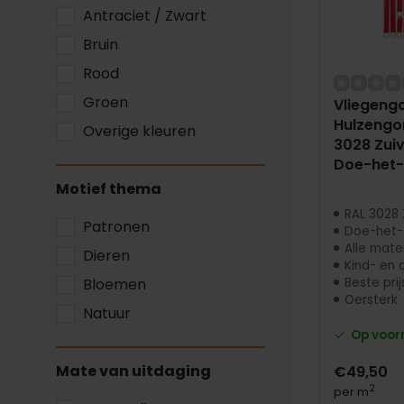
Antraciet / Zwart
Bruin
Rood
Groen
Vliegengo
Hulzengor
Overige kleuren
3028 Zuiv
Doe-het-
Motief thema
RAL 3028 
Patronen
Doe-het-
Alle mate
Dieren
Kind- en d
Bloemen
Beste prij
Oersterk
Natuur
Op voor
Mate van uitdaging
€49,50
2
per m