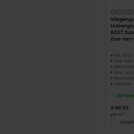
Vliegengo
Hulzengor
6037 Zuiv
Doe-het-
RAL 6037 
Doe-het-
Alle mate
Kind- en d
Beste prij
Oersterk
Op voor
€49,50
2
per m
Vergeli