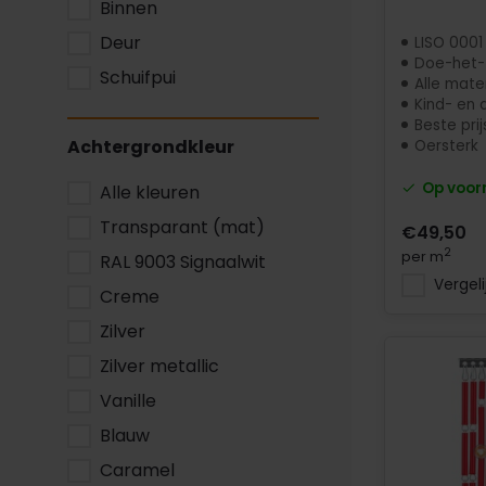
Binnen
Deur
LISO 0001 
Doe-het-
Schuifpui
Alle mate
Kind- en d
Beste prij
Achtergrondkleur
Oersterk
Op voor
Alle kleuren
Transparant (mat)
€49,50
2
per m
RAL 9003 Signaalwit
Vergeli
Creme
Zilver
Zilver metallic
Vanille
Blauw
Caramel