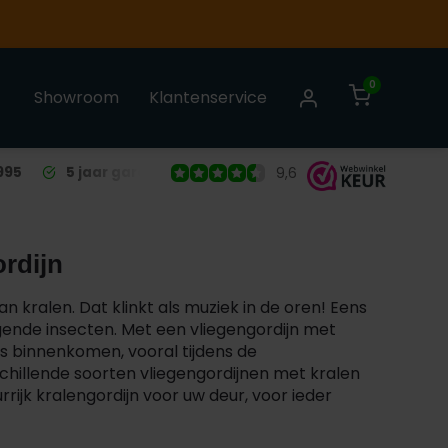
0
Showroom
Klantenservice
995
5 jaar garantie
op alle Liso® Vliegengordijnen
9,6
ordijn
an kralen. Dat klinkt als muziek in de oren! Eens
ende insecten. Met een vliegengordijn met
is binnenkomen, vooral tijdens de
hillende soorten vliegengordijnen met kralen
rrijk kralengordijn voor uw deur, voor ieder