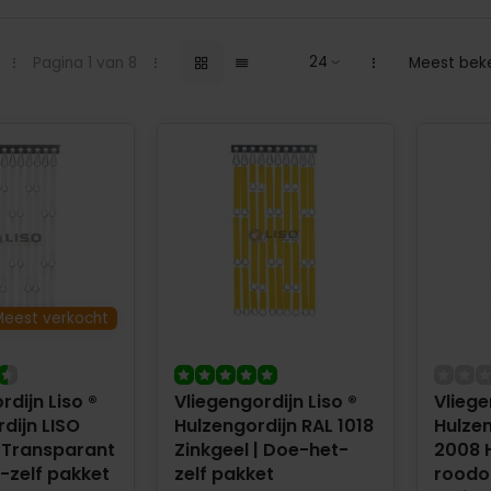
Pagina 1 van 8
Meest bek
Meest verkocht
rdijn Liso ®
Vliegengordijn Liso ®
Vliege
dijn LISO
Hulzengordijn RAL 1018
Hulzen
 Transparant
Zinkgeel | Doe-het-
2008 
-zelf pakket
zelf pakket
roodo