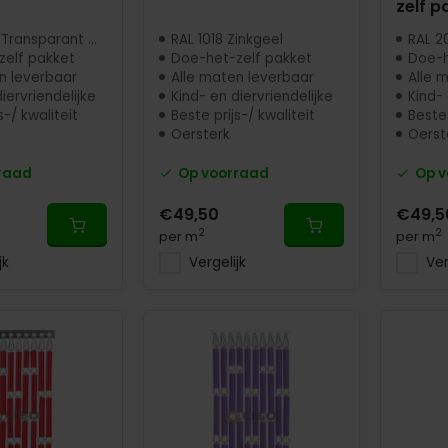
zelf p
Transparant mat
RAL 1018 Zinkgeel
RAL 20
zelf pakket
Doe-het-zelf pakket
Doe-h
n leverbaar
Alle maten leverbaar
Alle 
iervriendelijke
Kind- en diervriendelijke
Kind- 
s-/ kwaliteit
Beste prijs-/ kwaliteit
Beste 
Oersterk
Oerst
raad
Op voorraad
Op v
€49,50
€49,5
2
2
per m
per m
jk
Vergelijk
Ver