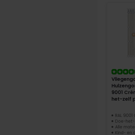
Vliegengo
Hulzengor
9001 Crè
het-zelf 
RAL 9001
Doe-het-
Alle mate
Kind- en d