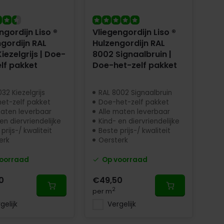
ngordijn Liso ®
Vliegengordijn Liso ®
gordijn RAL
Hulzengordijn RAL
iezelgrijs | Doe-
8002 Signaalbruin |
lf pakket
Doe-het-zelf pakket
32 Kiezelgrijs
RAL 8002 Signaalbruin
et-zelf pakket
Doe-het-zelf pakket
maten leverbaar
Alle maten leverbaar
en diervriendelijke
Kind- en diervriendelijke
prijs-/ kwaliteit
Beste prijs-/ kwaliteit
erk
Oersterk
oorraad
Op voorraad
0
€49,50
2
per m
gelijk
Vergelijk