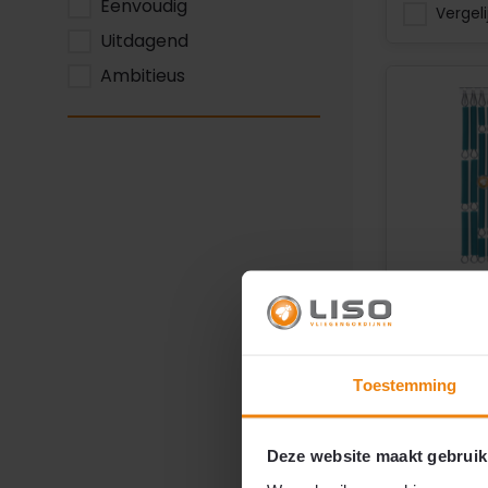
Eenvoudig
Vergeli
Uitdagend
Ambitieus
Vliegengo
Hulzengor
Toestemming
5021 Wat
Doe-het-
Deze website maakt gebruik
RAL 5021