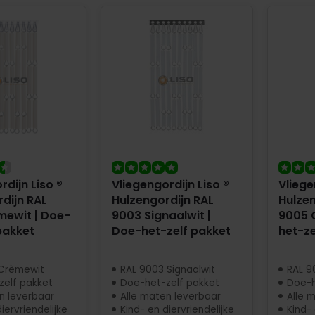
rdijn Liso ®
Vliegengordijn Liso ®
Vliege
dijn RAL
Hulzengordijn RAL
Hulzen
mewit | Doe-
9003 Signaalwit |
9005 G
pakket
Doe-het-zelf pakket
het-ze
 Crèmewit
RAL 9003 Signaalwit
RAL 9
zelf pakket
Doe-het-zelf pakket
Doe-h
n leverbaar
Alle maten leverbaar
Alle 
iervriendelijke
Kind- en diervriendelijke
Kind- 