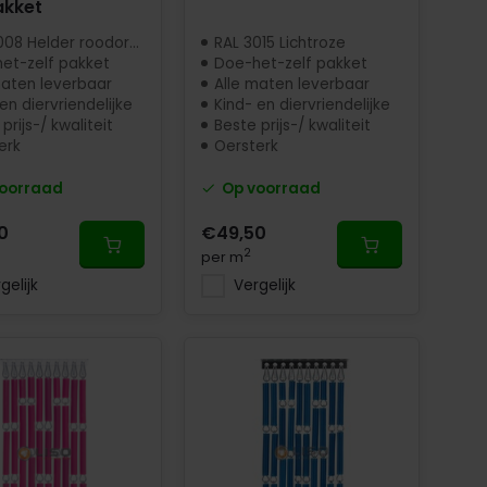
akket
08 Helder roodoranje
RAL 3015 Lichtroze
et-zelf pakket
Doe-het-zelf pakket
maten leverbaar
Alle maten leverbaar
en diervriendelijke
Kind- en diervriendelijke
prijs-/ kwaliteit
Beste prijs-/ kwaliteit
erk
Oersterk
oorraad
Op voorraad
0
€49,50
2
per m
gelijk
Vergelijk