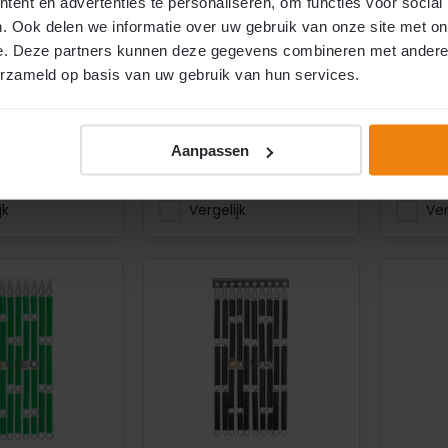
ent en advertenties te personaliseren, om functies voor social
zelf pakket
Doe-het-zelf pakket
Doe-h
n leverbaar
Alle maten leverbaar
Alle 
. Ook delen we informatie over uw gebruik van onze site met on
iervriendelijke
Kind- en diervriendelijke
Kind- 
e. Deze partners kunnen deze gegevens combineren met andere i
s-/ kwaliteit
Beste prijs-/ kwaliteit
Beste 
erzameld op basis van uw gebruik van hun services.
Oersterk
Oerst
raad
Op voorraad
Op v
Aanpassen
€49,50
€49,5
2
2
per m
per m
jk
Vergelijk
Ver