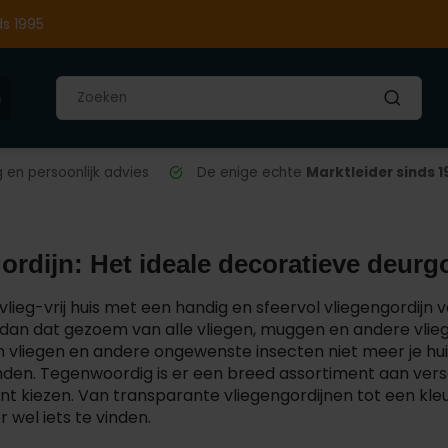
ds 1995
n
en persoonlijk advies
De enige echte
Marktleider sinds 1
ordijn: Het ideale decoratieve deurg
 vlieg-vrij huis met een handig en sfeervol vliegengordijn v
dan dat gezoem van alle vliegen, muggen en andere vlieg
en vliegen en andere ongewenste insecten niet meer je hu
n. Tegenwoordig is er een breed assortiment aan versc
unt kiezen. Van
transparante vliegengordijnen
tot een kleu
er wel iets te vinden.