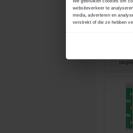
We gebruiken cookies om cont
Doe-het-
Alle mate
websiteverkeer te analyseren
Kind- en d
media, adverteren en analys
Beste prij
verstrekt of die ze hebben v
Oersterk
Op voor
€49,50
2
per m
Vergeli