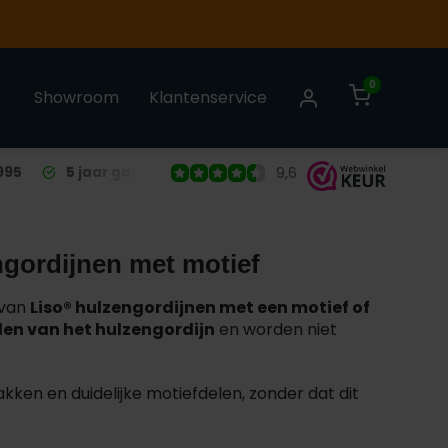
0
Showroom
Klantenservice
995
5 jaar garantie
op alle Liso® Vliegengordijnen
9,6
ngordijnen met motief
 van
Liso® hulzengordijnen met een motief of
den van het hulzengordijn
en worden niet
kken en duidelijke motiefdelen, zonder dat dit