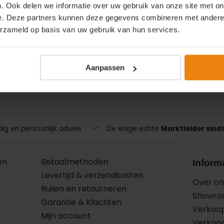
. Ook delen we informatie over uw gebruik van onze site met on
g en afbakening
e. Deze partners kunnen deze gegevens combineren met andere i
lzen 37,5 mm zijn uitsluitend bedoeld voor gebruik binne
erzameld op basis van uw gebruik van hun services.
aties. Voor lengtecorrectie, verspringende onderzijdes
n toegepast.
Aanpassen
g en persoonlijk advies
De enige echte
Marktleider sind
en
Betaalmethoden
Inform
Levertijd & verzendkosten
Over on
Ruilen en retourneren
Showr
Garantie & Klachten
Verkoo
Mijn account
Verkoo