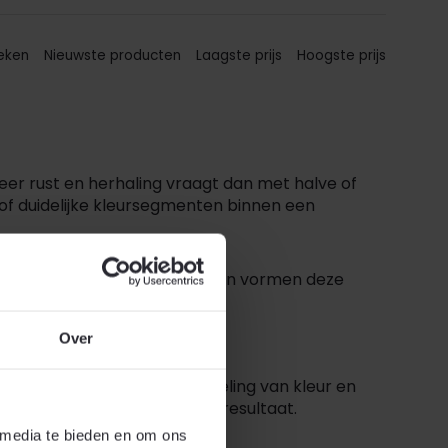
eken
Nieuwste producten
Laagste prijs
Hoogste prijs
r rust en herhaling vraagt dan met halve of
n of duidelijke kleursegmenten binnen een
t hulzen van 12,5 mm
. Samen vormen deze
Over
taat een evenwichtige verdeling van kleur en
 voor een strak en uniform eindresultaat.
 media te bieden en om ons