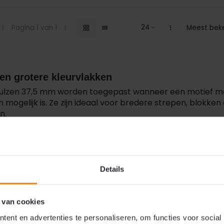
Pagina 1 van 1
Meest bek
en grotere kleurvlakken
ulzen 37,5 mm worden toegepast wanneer een motief mee
 mogelijk is. Ze zijn ideaal voor bredere strepen, blokke
n.
en worden driekwart hulzen vaak gecombineerd met
kwar
fde lengte als één hele huls van 50 mm.
Details
n combinatie
art hulzen te combineren met kwart of halve hulzen onts
 van cookies
wijl de totale lengte van elke sliert gelijk blijft. Dit zorgt
ent en advertenties te personaliseren, om functies voor social