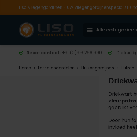
Liso Vliegengordijnen - Uw Vliegengordijnenspecialist sin
Alle categorieë
Direct contact:
+31 (0)316 266 990
Deskundig 
Home
Losse onderdelen
Hulzengordijnen
Hulzen
Driekwa
Driekwart h
kleurpatr
gebruikt vo
Door hun for
invloed heef