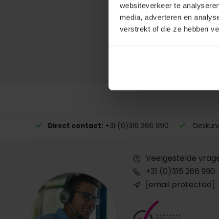
websiteverkeer te analyseren
Toepassin
media, adverteren en analys
Driekwart hu
verstrekt of die ze hebben v
kleurcombin
hulsformate
Direct contact:
+31 (0)316 266 990
Deskundi
Veelgestelde vrag
+31 (0)316 266 990
[email protected]