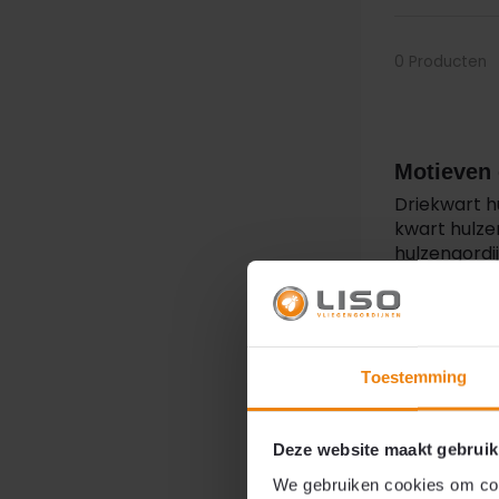
0 Producten
Motieven 
Driekwart h
kwart hulzen
hulzengordij
Bij motiev
exact dezel
Toestemming
Opbouw e
Door driekw
Deze website maakt gebruik
patroon, ter
We gebruiken cookies om cont