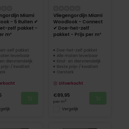
ngordijn Miami
Vliegengordijn Miami
ook - 5 Ruiten ✔
Woodlook - Connect
t-zelf pakket -
✔ Doe-het-zelf
per m²
pakket - Prijs per m²
et-zelf pakket
Doe-het-zelf pakket
maten leverbaar
Alle maten leverbaar
en diervriendelijk
Kind- en diervriendelijk
prijs-/ kwaliteit
Beste prijs-/ kwaliteit
erk
Oersterk
erkocht
Uitverkocht
5
€89,95
2
per m
gelijk
Vergelijk