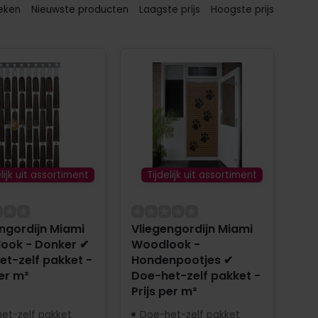
eken
Nieuwste producten
Laagste prijs
Hoogste prijs
elijk uit assortiment
Tijdelijk uit assortiment
ngordijn Miami
Vliegengordijn Miami
ook - Donker ✔
Woodlook -
t-zelf pakket -
Hondenpootjes ✔
per m²
Doe-het-zelf pakket -
Prijs per m²
et-zelf pakket
Doe-het-zelf pakket