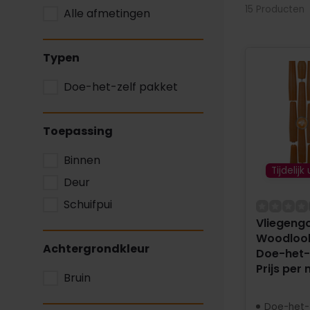
15 Producten
Alle afmetingen
Typen
Doe-het-zelf pakket
Toepassing
Binnen
Tijdelijk
Deur
Schuifpui
Vliegengo
Woodlook
Achtergrondkleur
Doe-het-z
Prijs per 
Bruin
Doe-het-