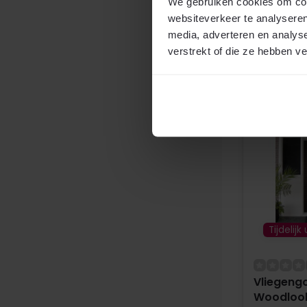
We gebruiken cookies om cont
Uitverk
websiteverkeer te analyseren
media, adverteren en analys
€89,95
verstrekt of die ze hebben v
2
per m
Vergeli
Tijdelijk
Vliegengo
Woodlook 