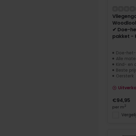
Vliegengo
Woodlook
✔ Doe-he
pakket - 
Doe-het-
Alle mate
Kind- en d
Beste prij
Oersterk
Uitverk
€94,95
2
per m
Vergeli