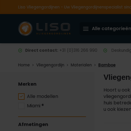
Liso Vliegengordijnen - Uw Vliegengordijnenspecialist sin
Alle categorieë
Direct contact:
+31 (0)316 266 990
Deskundig 
Home
Vliegengordijn
Materialen
Bamboe
Vliege
Merken
Hoort u ook
Alle modellen
vliegengord
huis betred
Miami ®
u ook kieze
Afmetingen