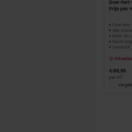
Doe-het-z
Prijs per 
Doe-het-
Alle mate
Kind- en d
Beste prij
Oersterk
Uitverk
€89,95
2
per m
Vergeli