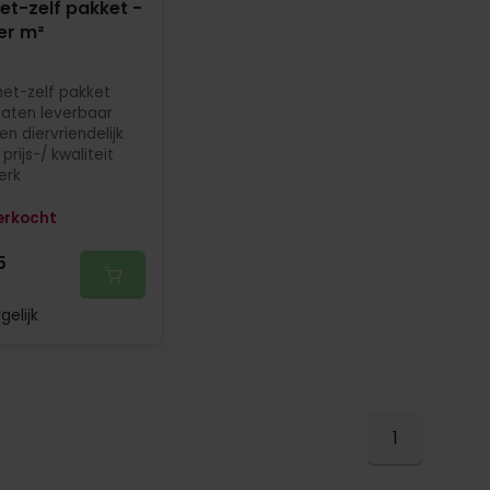
t-zelf pakket -
per m²
et-zelf pakket
maten leverbaar
en diervriendelijk
prijs-/ kwaliteit
erk
erkocht
5
gelijk
1