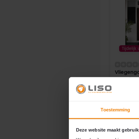
Tijdelijk
Vliegengo
Woodlook
Kleurban
het-zelf p
per m²
Doe-het-
Toestemming
Alle mate
Kind- en d
Beste prij
Deze website maakt gebruik
Oersterk