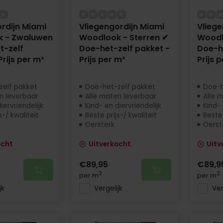
rdijn Miami
Vliegengordijn Miami
Vliege
 - Zwaluwen
Woodlook - Sterren ✔
Woodl
t-zelf
Doe-het-zelf pakket -
Doe-he
Prijs per m²
Prijs per m²
Prijs 
zelf pakket
Doe-het-zelf pakket
Doe-h
n leverbaar
Alle maten leverbaar
Alle 
iervriendelijk
Kind- en diervriendelijk
Kind- 
s-/ kwaliteit
Beste prijs-/ kwaliteit
Beste 
Oersterk
Oerst
ocht
Uitverkocht
Uitv
€89,95
€89,9
2
2
per m
per m
jk
Vergelijk
Ver