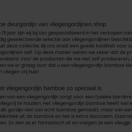
e deurgordijn van vliegengordijnen.shop
15 jaar zijn wij bij Liso gespecialiseerd in het verkopen 
dig geselecteerde selectie aan vliegengordijnen beschikb
uit deze collectie. Bij ons staat een goede kwaliteit voo
ngordijnen zelf. Op deze manier weten we zeker dat de 
tandaard. Voor de producten die we niet zelf producere
n we er graag voor dat u een vliegengordijn bamboe kiest
 vliegen vrij huis!
 vliegengordijn bamboe zo speciaal is
n van een vliegengordijn zorgt voor een fysieke barrière
liegvrij te houden. Het vliegengordijn bamboe heeft wel ee
dit gordijn niet van echt bamboe gemaakt, maar van een
na identiek uit als bamboe en het is extra duurzaam. Daar
den. Zo zien ze er fantastisch uit en voegen ze een vleugje st