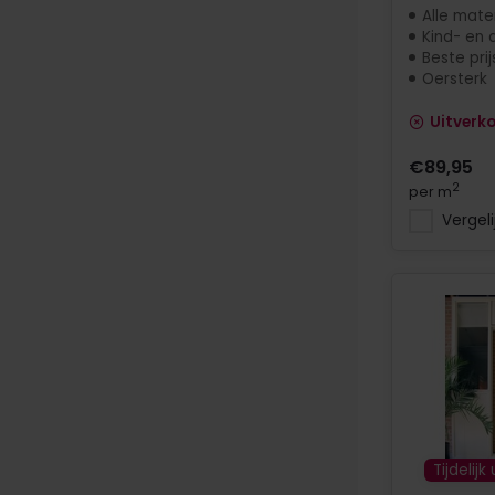
Alle mate
Kind- en d
Beste prij
Oersterk
Uitverk
€89,95
2
per m
Vergeli
Tijdelijk