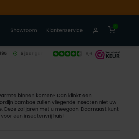
0
Showroom
Klantenservice
995
5 jaar garantie
op alle Liso® Vliegengordijnen
9,6
e warmte binnen komen? Dan klinkt een
ordijn bamboe zullen vliegende insecten niet uw
e. Deze zal jaren met u meegaan. Daarnaast kunt
voor een insectenvrij huis!