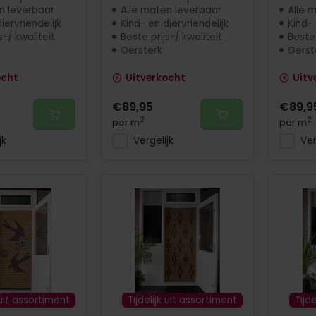
n leverbaar
Alle maten leverbaar
Alle 
iervriendelijk
Kind- en diervriendelijk
Kind- 
s-/ kwaliteit
Beste prijs-/ kwaliteit
Beste 
Oersterk
Oerst
ocht
Uitverkocht
Uitv
€89,95
€89,9
2
2
per m
per m
jk
Vergelijk
Ver
 uit assortiment
Tijdelijk uit assortiment
Tijd