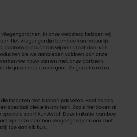
van vliegengordijnen. In onze webshop hebben wij
aar. Het vliegengordijn bamboe kan natuurlijk
r op, daarom produceren wij een groot deel van
producten die we aanbieden voldoen aan onze
n, werken we nauw samen met onze partners.
 die jaren met u mee gaat. Zo geniet u extra
 die insecten niet kunnen passeren. Heel handig
n speciaal plekje in ons hart. Zoals hierboven al
 speciale soort kunststof. Deze imitatie bamboe
naast zijn onze bamboe vliegengordijnen ook met
ijl toe aan elk huis.