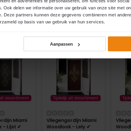
ent en advertenties te personaliseren, om functies voor social
ocht
Uitverkocht
Uitv
. Ook delen we informatie over uw gebruik van onze site met on
e. Deze partners kunnen deze gegevens combineren met andere i
€89,95
€89,9
erzameld op basis van uw gebruik van hun services.
2
2
per m
per m
jk
Vergelijk
Ver
Aanpassen
 uit assortiment
Tijdelijk uit assortiment
Tijd
rdijn Miami
Vliegengordijn Miami
Vliege
- Lijst ✔
Woodlook - Lely ✔
Woodl