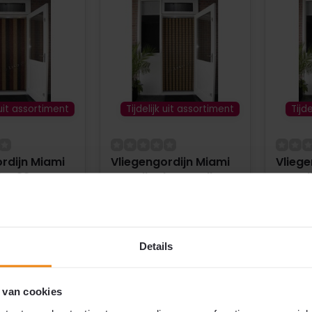
 uit assortiment
Tijdelijk uit assortiment
Tijd
rdijn Miami
Vliegengordijn Miami
Vliege
 - 33%
Woodlook - Smalle
Woodl
en ✔ Doe-
Streep ✔ Doe-het-zelf
Doe-he
akket - Prijs
pakket - Prijs per m²
Prijs 
zelf pakket
Doe-het-zelf pakket
Doe-h
Details
n leverbaar
Alle maten leverbaar
Alle 
iervriendelijk
Kind- en diervriendelijk
Kind- 
s-/ kwaliteit
Beste prijs-/ kwaliteit
Beste 
 van cookies
Oersterk
Oerst