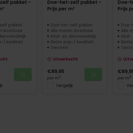
elf pakket -
Doe-het-zelf pakket -
Doe-he
m²
Prijs per m²
Prijs 
zelf pakket
Doe-het-zelf pakket
Doe-h
n leverbaar
Alle maten leverbaar
Alle 
iervriendelijk
Kind- en diervriendelijk
Kind- 
s-/ kwaliteit
Beste prijs-/ kwaliteit
Beste 
Oersterk
Oerst
ocht
Uitverkocht
Uitv
€89,95
€89,9
2
2
per m
per m
jk
Vergelijk
Ver