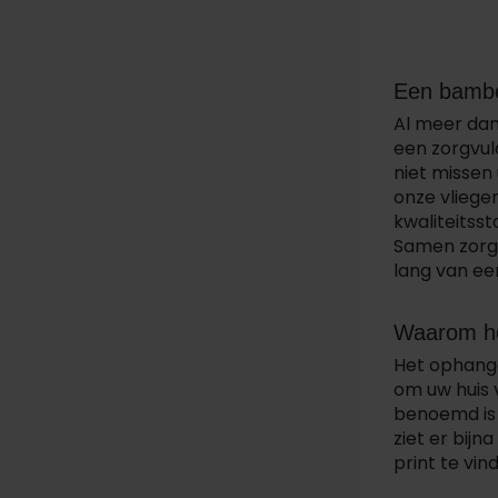
Een bambo
Al meer dan 
een zorgvul
niet missen 
onze vliege
kwaliteitss
Samen zorge
lang van een
Waarom het
Het ophange
om uw huis v
benoemd is 
ziet er bij
print te vin