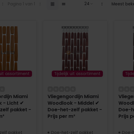
Pagina 1 van 1
Meest bek
 uit assortiment
Tijdelijk uit assortiment
Tijd
rdijn Miami
Vliegengordijn Miami
Vliege
 - Licht ✔
Woodlook - Middel ✔
Woodl
elf pakket -
Doe-het-zelf pakket -
Doe-he
m²
Prijs per m²
Prijs 
zelf pakket
Doe-het-zelf pakket
Doe-h