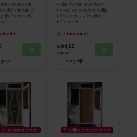
maten leverbaar
Alle maten leverbaar
en diervriendelijk
Kind- en diervriendelijk
prijs-/ kwaliteit
Beste prijs-/ kwaliteit
erk
Oersterk
erkocht
Uitverkocht
5
€94,95
2
per m
gelijk
Vergelijk
elijk uit assortiment
Tijdelijk uit assortiment