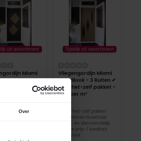
elijk uit assortiment
Tijdelijk uit assortiment
ngordijn Miami
Vliegengordijn Miami
ook - Streep ✔
Woodlook - 3 Ruiten ✔
t-zelf pakket -
Doe-het-zelf pakket -
per m²
Prijs per m²
et-zelf pakket
Doe-het-zelf pakket
Over
maten leverbaar
Alle maten leverbaar
en diervriendelijk
Kind- en diervriendelijk
prijs-/ kwaliteit
Beste prijs-/ kwaliteit
erk
Oersterk