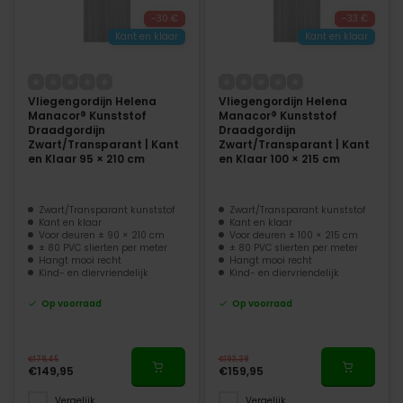
-30 €
-33 €
Kant en klaar
Kant en klaar
Vliegengordijn Helena
Vliegengordijn Helena
Manacor® Kunststof
Manacor® Kunststof
Draadgordijn
Draadgordijn
Zwart/Transparant | Kant
Zwart/Transparant | Kant
en Klaar 95 × 210 cm
en Klaar 100 × 215 cm
Zwart/Transparant kunststof
Zwart/Transparant kunststof
Kant en klaar
Kant en klaar
Voor deuren ± 90 × 210 cm
Voor deuren ± 100 × 215 cm
± 80 PVC slierten per meter
± 80 PVC slierten per meter
Hangt mooi recht
Hangt mooi recht
Kind- en diervriendelijk
Kind- en diervriendelijk
Op voorraad
Op voorraad
€179,45
€193,39
€149,95
€159,95
Vergelijk
Vergelijk