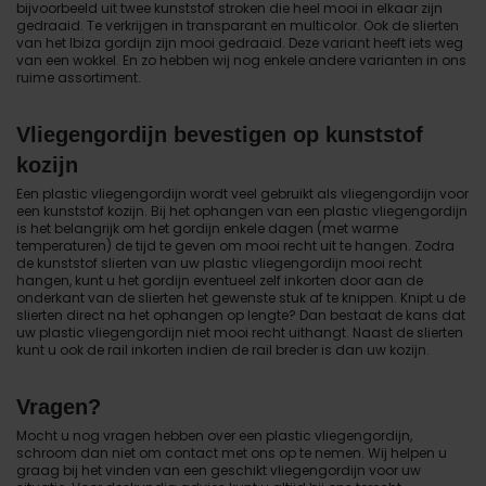
bijvoorbeeld uit twee kunststof stroken die heel mooi in elkaar zijn
gedraaid. Te verkrijgen in transparant en multicolor. Ook de slierten
van het Ibiza gordijn zijn mooi gedraaid. Deze variant heeft iets weg
van een wokkel. En zo hebben wij nog enkele andere varianten in ons
ruime assortiment.
Vliegengordijn bevestigen op kunststof
kozijn
Een plastic vliegengordijn wordt veel gebruikt als vliegengordijn voor
een kunststof kozijn. Bij het ophangen van een plastic vliegengordijn
is het belangrijk om het gordijn enkele dagen (met warme
temperaturen) de tijd te geven om mooi recht uit te hangen. Zodra
de kunststof slierten van uw plastic vliegengordijn mooi recht
hangen, kunt u het gordijn eventueel zelf inkorten door aan de
onderkant van de slierten het gewenste stuk af te knippen. Knipt u de
slierten direct na het ophangen op lengte? Dan bestaat de kans dat
uw plastic vliegengordijn niet mooi recht uithangt. Naast de slierten
kunt u ook de rail inkorten indien de rail breder is dan uw kozijn.
Vragen?
Mocht u nog vragen hebben over een plastic vliegengordijn,
schroom dan niet om contact met ons op te nemen. Wij helpen u
graag bij het vinden van een geschikt vliegengordijn voor uw