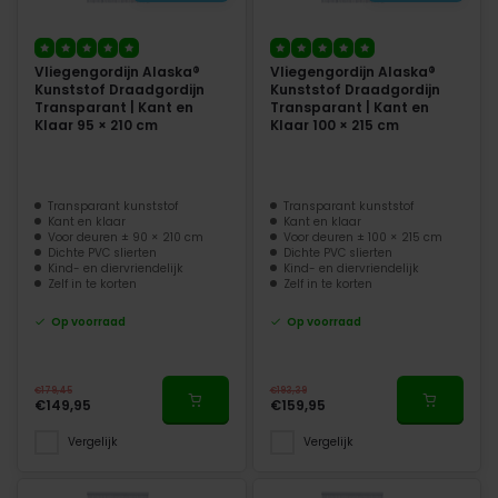
Vliegengordijn Alaska®
Vliegengordijn Alaska®
Kunststof Draadgordijn
Kunststof Draadgordijn
Transparant | Kant en
Transparant | Kant en
Klaar 95 × 210 cm
Klaar 100 × 215 cm
Transparant kunststof
Transparant kunststof
Kant en klaar
Kant en klaar
Voor deuren ± 90 × 210 cm
Voor deuren ± 100 × 215 cm
Dichte PVC slierten
Dichte PVC slierten
Kind- en diervriendelijk
Kind- en diervriendelijk
Zelf in te korten
Zelf in te korten
Op voorraad
Op voorraad
€179,45
€193,39
€149,95
€159,95
Vergelijk
Vergelijk