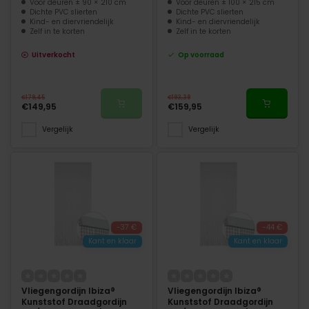
Voor deuren ± 90 × 210 cm
Voor deuren ± 100 × 215 cm
Dichte PVC slierten
Dichte PVC slierten
Kind- en diervriendelijk
Kind- en diervriendelijk
Zelf in te korten
Zelf in te korten
Uitverkocht
Op voorraad
€179,45
€193,39
€149,95
€159,95
Vergelijk
Vergelijk
-37 €
-44 €
Kant en klaar
Kant en klaar
Vliegengordijn Ibiza®
Vliegengordijn Ibiza®
Kunststof Draadgordijn
Kunststof Draadgordijn