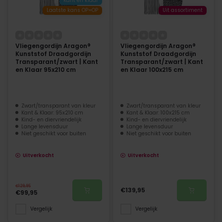
Kant en klaar
Laatste kans OP=OP
Uit assortiment
Vliegengordijn Aragon®
Vliegengordijn Aragon®
Kunststof Draadgordijn
Kunststof Draadgordijn
Transparant/zwart | Kant
Transparant/zwart | Kant
en Klaar 95x210 cm
en Klaar 100x215 cm
Zwart/transparant van kleur
Zwart/transparant van kleur
Kant & Klaar: 95x210 cm
Kant & Klaar: 100x215 cm
Kind- en diervriendelijk
Kind- en diervriendelijk
Lange levensduur
Lange levensduur
Niet geschikt voor buiten
Niet geschikt voor buiten
Uitverkocht
Uitverkocht
€129,95
€139,95
€99,95
Vergelijk
Vergelijk