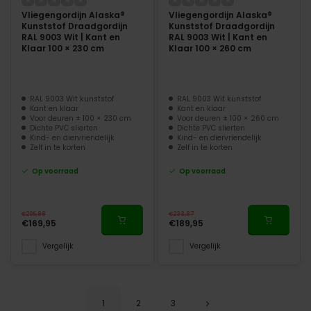
Vliegengordijn Alaska®
Vliegengordijn Alaska®
Kunststof Draadgordijn
Kunststof Draadgordijn
RAL 9003 Wit | Kant en
RAL 9003 Wit | Kant en
Klaar 100 × 230 cm
Klaar 100 × 260 cm
RAL 9003 Wit kunststof
RAL 9003 Wit kunststof
Kant en klaar
Kant en klaar
Voor deuren ± 100 × 230 cm
Voor deuren ± 100 × 260 cm
Dichte PVC slierten
Dichte PVC slierten
Kind- en diervriendelijk
Kind- en diervriendelijk
Zelf in te korten
Zelf in te korten
Op voorraad
Op voorraad
€206,88
€233,87
€169,95
€189,95
Vergelijk
Vergelijk
1
2
3