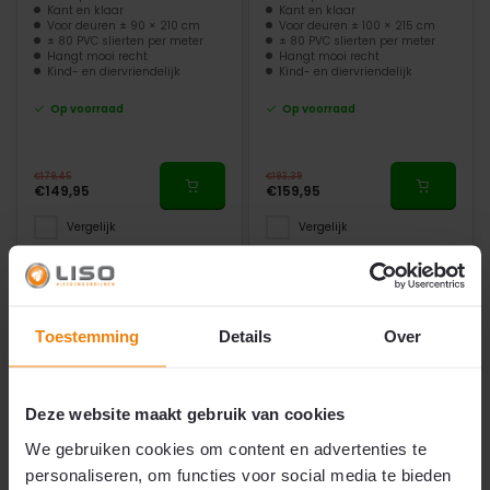
Kant en klaar
Kant en klaar
Voor deuren ± 90 × 210 cm
Voor deuren ± 100 × 215 cm
± 80 PVC slierten per meter
± 80 PVC slierten per meter
Hangt mooi recht
Hangt mooi recht
Kind- en diervriendelijk
Kind- en diervriendelijk
Op voorraad
Op voorraad
€179,45
€193,39
€149,95
€159,95
Vergelijk
Vergelijk
Toestemming
Details
Over
-37 €
-44 €
Kant en klaar
Kant en klaar
Deze website maakt gebruik van cookies
We gebruiken cookies om content en advertenties te
personaliseren, om functies voor social media te bieden
Vliegengordijn Helena
Vliegengordijn Helena