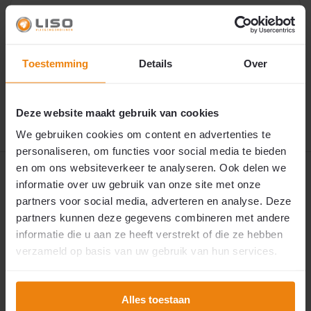
Nee bedankt
€
Toestemming
⚠️
Momenteel uitverkocht
Details
Over
169,95
Dit product is helaas niet op voorraad.
Neem contact op met onze klantenservice voor een
actuele levertijd of alternatieven via
deze link
.
Deze website maakt gebruik van cookies
We gebruiken cookies om content en advertenties te
personaliseren, om functies voor social media te bieden
en om ons websiteverkeer te analyseren. Ook delen we
Productomschrijving
informatie over uw gebruik van onze site met onze
partners voor social media, adverteren en analyse. Deze
Reviews
partners kunnen deze gegevens combineren met andere
informatie die u aan ze heeft verstrekt of die ze hebben
verzameld op basis van uw gebruik van hun services.
Specificaties
Uitgebreide specificaties
Alles toestaan