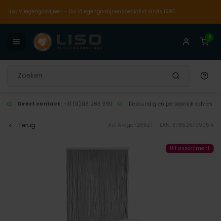
Liso Vliegengordijnen - Uw Vliegengordijnenspecialist sinds 1995
0
Direct contact:
+31 (0)316 266 990
Deskundig en persoonlijk advies
Terug
Art: Aragon260ZT
EAN: 8785267090514
Uit assortiment