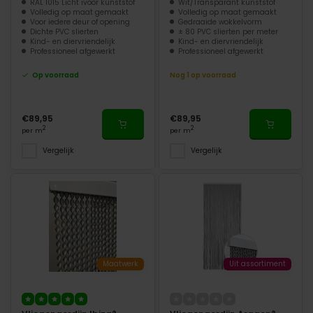
RAL 1015 Licht ivoor kunststof
Wit/Transparant kunststof
Volledig op maat gemaakt
Volledig op maat gemaakt
Voor iedere deur of opening
Gedraaide wokkelvorm
Dichte PVC slierten
± 80 PVC slierten per meter
Kind- en diervriendelijk
Kind- en diervriendelijk
Professioneel afgewerkt
Professioneel afgewerkt
Op voorraad
Nog 1 op voorraad
€89,95
€89,95
2
2
per m
per m
Vergelijk
Vergelijk
Maatwerk
Uit assortiment