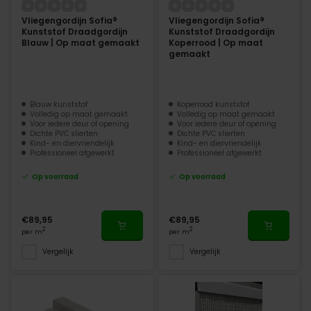
Vliegengordijn Sofia®
Vliegengordijn Sofia®
Kunststof Draadgordijn
Kunststof Draadgordijn
Blauw | Op maat gemaakt
Koperrood | Op maat
gemaakt
Blauw kunststof
Koperrood kunststof
Volledig op maat gemaakt
Volledig op maat gemaakt
Voor iedere deur of opening
Voor iedere deur of opening
Dichte PVC slierten
Dichte PVC slierten
Kind- en diervriendelijk
Kind- en diervriendelijk
Professioneel afgewerkt
Professioneel afgewerkt
Op voorraad
Op voorraad
€89,95
€89,95
2
2
per m
per m
Vergelijk
Vergelijk