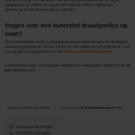
vliegengordijn heeft zijn eigen kenmerken, zodat u altijd een
oplossing vindt die past bij uw situatie.
Vragen over een kunststof draadgordijn op
maat?
Op onze website vindt u uitgebreide productinformatie en duidelijke
keuzemogelijkheden. Komt u er toch niet helemaal uit, dan kunt u uw
vraag eenvoudig stellen via het
online contactformulier
.
Contactformulier-aanvragen worden op werkdagen altijd binnen
12
uur
beantwoord.
eskundig en persoonlijk advies
De enige echte
Marktleider sinds 1995
Veelgestelde vragen
+31 (0)316 266 990