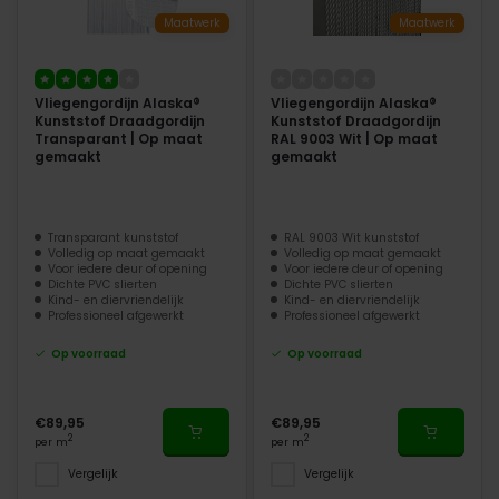
Maatwerk
Maatwerk
Vliegengordijn Alaska®
Vliegengordijn Alaska®
Kunststof Draadgordijn
Kunststof Draadgordijn
Transparant | Op maat
RAL 9003 Wit | Op maat
gemaakt
gemaakt
Transparant kunststof
RAL 9003 Wit kunststof
Volledig op maat gemaakt
Volledig op maat gemaakt
Voor iedere deur of opening
Voor iedere deur of opening
Dichte PVC slierten
Dichte PVC slierten
Kind- en diervriendelijk
Kind- en diervriendelijk
Professioneel afgewerkt
Professioneel afgewerkt
Op voorraad
Op voorraad
€89,95
€89,95
2
2
per m
per m
Vergelijk
Vergelijk