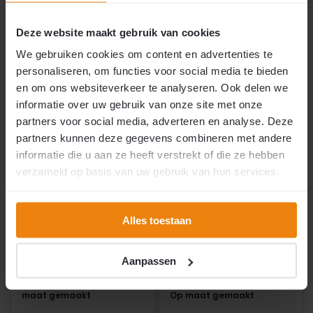
Op voorraad
Op voorraad
Deze website maakt gebruik van cookies
We gebruiken cookies om content en advertenties te
€89,95
€89,95
2
2
per m
per m
personaliseren, om functies voor social media te bieden
en om ons websiteverkeer te analyseren. Ook delen we
Vergelijk
Vergelijk
informatie over uw gebruik van onze site met onze
partners voor social media, adverteren en analyse. Deze
partners kunnen deze gegevens combineren met andere
informatie die u aan ze heeft verstrekt of die ze hebben
verzameld op basis van uw gebruik van hun services.
Maatwerk
Maatwerk
Alles toestaan
Vliegengordijn Helena
Vliegengordijn Helena
Aanpassen
Manacor® Kunststof
Manacor® Kunststof
Draadgordijn
Draadgordijn
Transparant/Mokka | Op
Transparant/Antraciet |
maat gemaakt
Op maat gemaakt