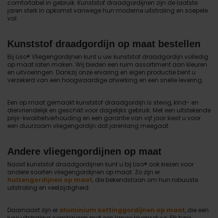
comfortabel in gebruik. Kunststof draadgordijnen zijn de laatste
jaren sterk in opkomst vanwege hun moderne uitstraling en soepele
val.
Kunststof draadgordijn op maat bestellen
Bij Liso® Vliegengordijnen kunt u uw kunststof draadgordijn volledig
op maat laten maken. Wij bieden een ruim assortiment aan kleuren
en uitvoeringen. Dankzij onze ervaring en eigen productie bent u
verzekerd van een hoogwaardige afwerking en een snelle levering.
Een op maat gemaakt kunststof draadgordijn is stevig, kind- en
diervriendelijk en geschikt voor dagelijks gebruik. Met een uitstekende
prijs-kwaliteitverhouding en een garantie van vijf jaar kiest u voor
een duurzaam vliegengordijn dat jarenlang meegaat.
Andere vliegengordijnen op maat
Naast kunststof draadgordijnen kunt u bij Liso® ook kiezen voor
andere soorten vliegengordijnen op maat. Zo zijn er
hulzengordijnen op maat
, die bekendstaan om hun robuuste
uitstraling en veelzijdigheid.
Daarnaast zijn er
aluminium kettinggordijnen op maat
, die een
luxe uitstraling combineren met een lange levensduur. Elk type