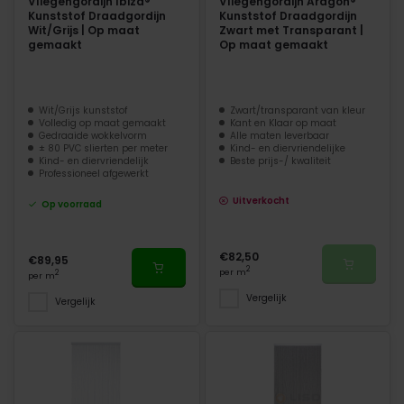
Vliegengordijn Ibiza®
Vliegengordijn Aragon®
Kunststof Draadgordijn
Kunststof Draadgordijn
Wit/Grijs | Op maat
Zwart met Transparant |
gemaakt
Op maat gemaakt
Wit/Grijs kunststof
Zwart/transparant van kleur
Volledig op maat gemaakt
Kant en Klaar op maat
Gedraaide wokkelvorm
Alle maten leverbaar
± 80 PVC slierten per meter
Kind- en diervriendelijke
Kind- en diervriendelijk
Beste prijs-/ kwaliteit
Professioneel afgewerkt
Uitverkocht
Op voorraad
€82,50
€89,95
2
per m
2
per m
Vergelijk
Vergelijk