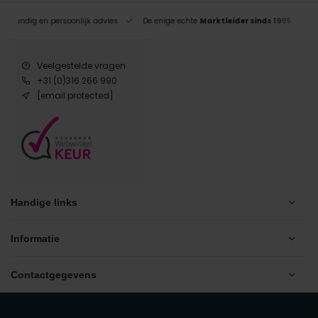
eskundig en persoonlijk advies
De enige echte
Marktleider sinds 1995
Veelgestelde vragen
+31 (0)316 266 990
[email protected]
Handige links
Informatie
Contactgegevens