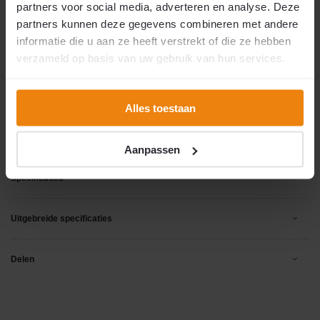
verzonden wordt.
partners voor social media, adverteren en analyse. Deze
18 augustus 2026
🚚 Verwachte verzending:
partners kunnen deze gegevens combineren met andere
informatie die u aan ze heeft verstrekt of die ze hebben
verzameld op basis van uw gebruik van hun services.
Productomschrijving
Alles toestaan
Reviews
Aanpassen
Specificaties
Uitgebreide specificaties
Delen