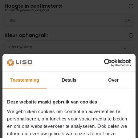
Hoogte in centimeters:
Vul zelf de gewenste hoogte in
CM
Kleur ophangrail:
Kies uw kleur
Gewenste steuntjes
*
Kozijnsteuntjes
Toestemming
Details
Over
Extra steuntjes?
Deze website maakt gebruik van cookies
Nee bedankt
We gebruiken cookies om content en advertenties te
personaliseren, om functies voor social media te bieden
€ 89,95
⏳
Let op: 5 tot 7 werkdagen levertijd.
en om ons websiteverkeer te analyseren. Ook delen we
Dit product heeft een iets langere verwerkingstijd.
informatie over uw gebruik van onze site met onze
Wij zorgen dat uw bestelling zo spoedig mogelijk
2
€89,95
p/m