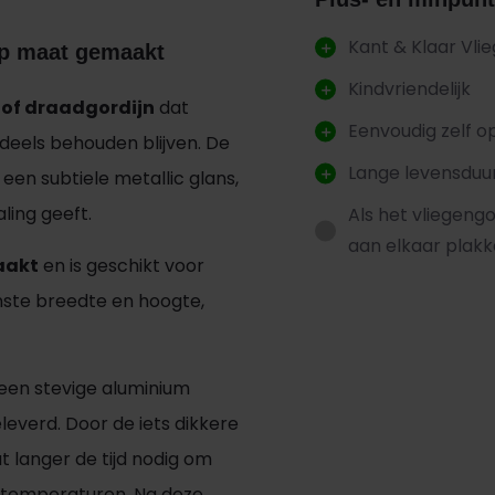
Kant & Klaar Vli
op maat gemaakt
Kindvriendelijk
tof draadgordijn
dat
Eenvoudig zelf 
ndeels behouden blijven. De
Lange levensduu
een subtiele metallic glans,
ling geeft.
Als het vliegengo
aan elkaar plakke
aakt
en is geschikt voor
nste breedte en hoogte,
 een stevige aluminium
everd. Door de iets dikkere
t langer de tijd nodig om
e temperaturen. Na deze