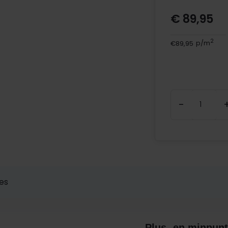
€ 89,95
2
€89,95
p/m
-
ies
Plus- en minpunt