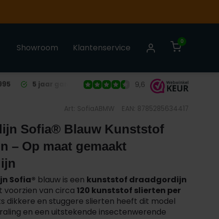
0
Showroom
Klantenservice
995
5 jaar garantie
op alle Liso® Vliegengordijnen
9,6
Art: SofiaABMW
EAN: 8785285634417
ijn Sofia® Blauw Kunststof
jn – Op maat gemaakt
ijn
jn Sofia®
blauw is een
kunststof draadgordijn
 voorzien van circa
120 kunststof slierten per
ts dikkere en stuggere slierten heeft dit model
traling en een uitstekende insectenwerende