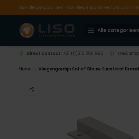
Liso Vliegengordijnen - Uw Vliegengordijnenspecialist sin
Alle categorieë
Direct contact:
+31 (0)316 266 990
Deskundig 
Home
Vliegengordijn Sofia® Blauw Kunststof Draa