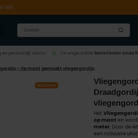
ds 1995
n
en persoonlijk advies
De enige echte
Marktleider sinds 1
dgordijn – Op maat gemaakt vliegengordijn
Vliegengord
Maatwerk
Draadgordi
vliegengord
Het
Vliegengordi
op maat
en wordt
meter
. Door de ie
een robuuste uits