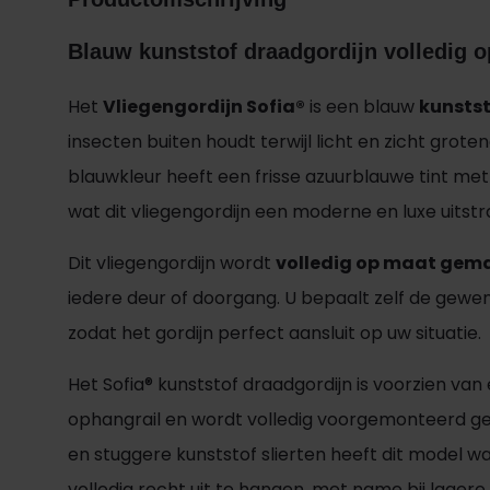
Blauw kunststof draadgordijn volledig 
Het
Vliegengordijn Sofia®
is een blauw
kunsts
insecten buiten houdt terwijl licht en zicht grote
blauwkleur heeft een frisse azuurblauwe tint met 
wat dit vliegengordijn een moderne en luxe uitstra
Dit vliegengordijn wordt
volledig op maat gem
iedere deur of doorgang. U bepaalt zelf de gewe
zodat het gordijn perfect aansluit op uw situatie.
Het Sofia® kunststof draadgordijn is voorzien van
ophangrail en wordt volledig voorgemonteerd gel
en stuggere kunststof slierten heeft dit model wa
volledig recht uit te hangen, met name bij lager