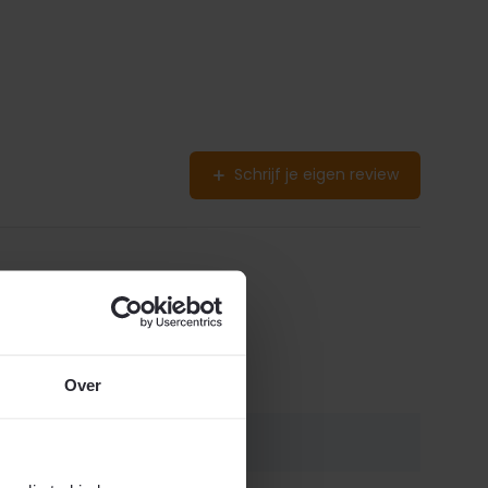
Schrijf je eigen review
Over
SofiaABMW