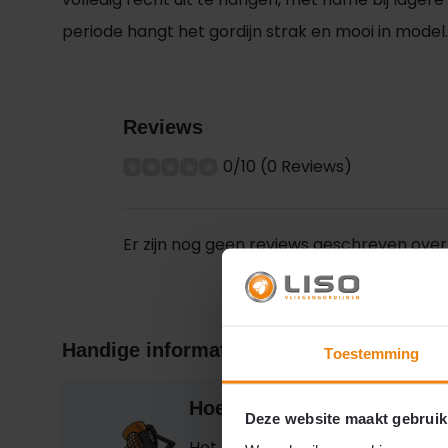
periode hangt het gordijn strak en mooi in model.
Reviews
0/10 (0 Reviews)
Er zijn nog geen reviews geschreven over 
Handige informatie
Toestemming
Hoe neemt u de maat?
Deze website maakt gebruik
Het opnemen van de maat is hee