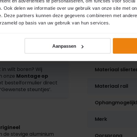
ent en advertenties te personaliseren, om functies voor social
EAN
l tot aan de onderkant
. Ook delen we informatie over uw gebruik van onze site met on
g). Voor de
breedte
meet
e. Deze partners kunnen deze gegevens combineren met andere i
Indien mogelijk telt u 2 cm
Breedte
erzameld op basis van uw gebruik van hun services.
taat.
Hulp nodig?
Bekijk
Lengte
Aanpassen
Gewicht
ozijnen?
 in wilt boren? Wij
Materiaal slierte
an onze
Montage op
et bestelformulier direct
Materiaal rail
‘Gewenste steuntjes’.
Ophangmogelijk
Merk
rigineel
an de stevige aluminium
Oorsprong