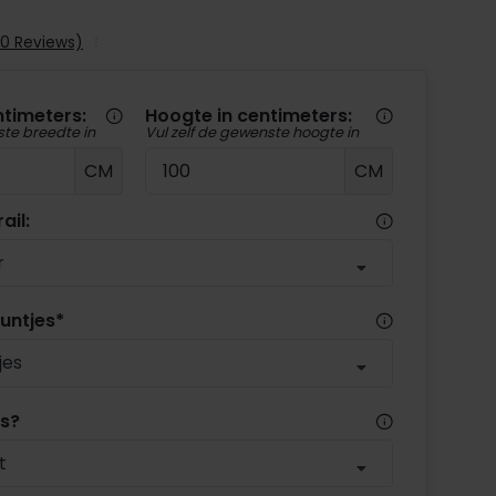
(0 Reviews)
ntimeters:
Hoogte in centimeters:
ste breedte in
Vul zelf de gewenste hoogte in
CM
CM
ail:
r
untjes
*
jes
es?
t