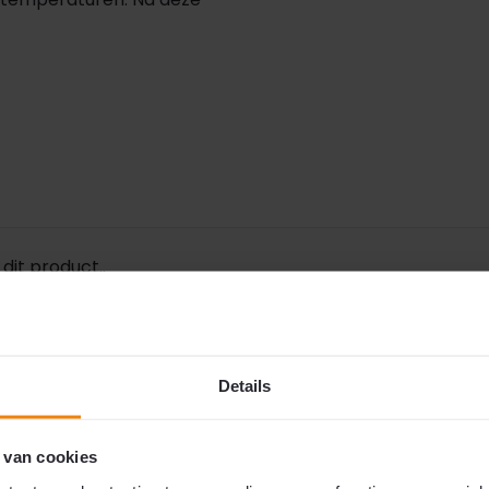
dit product..
Specificaties
Details
Artikelnummer
 van cookies
l eenvoudig. Voor de