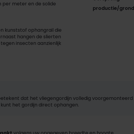
n per meter en de solide
productie/grond
n kunststof ophangrail die
naast hangen de slierten
 tegen insecten aanzienlijk
etekent dat het vliegengordijn volledig voorgemonteerd 
unt het gordijn direct ophangen.
aakt
volgens uw opgegeven breedte en hoogte.