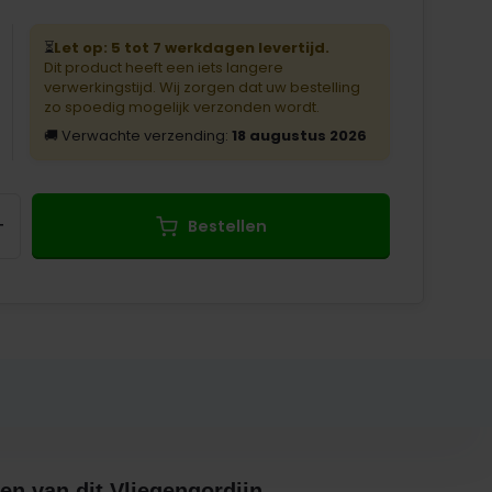
⏳
Let op: 5 tot 7 werkdagen levertijd.
Dit product heeft een iets langere
verwerkingstijd. Wij zorgen dat uw bestelling
zo spoedig mogelijk verzonden wordt.
🚚 Verwachte verzending:
18 augustus 2026
+
Bestellen
en van dit Vliegengordijn