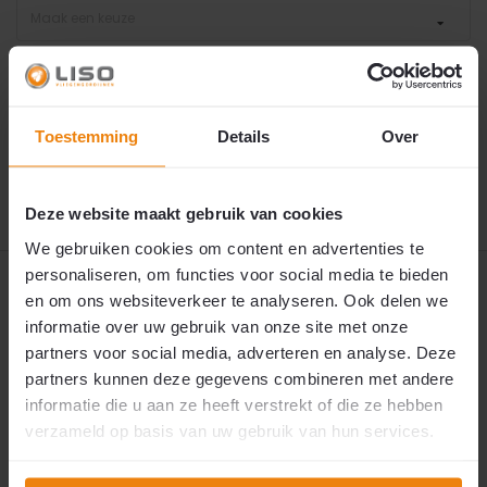
Maak een keuze
€ 89,95
⚠️
Momenteel uitverkocht
Dit product is helaas niet op voorraad.
Neem contact op met onze klantenservice voor
2
€89,95
p/m
Toestemming
Details
Over
een actuele levertijd of alternatieven via
deze
link
.
Deze website maakt gebruik van cookies
We gebruiken cookies om content en advertenties te
personaliseren, om functies voor social media te bieden
Productomschrijving
en om ons websiteverkeer te analyseren. Ook delen we
informatie over uw gebruik van onze site met onze
Productvideo
partners voor social media, adverteren en analyse. Deze
partners kunnen deze gegevens combineren met andere
informatie die u aan ze heeft verstrekt of die ze hebben
Reviews
verzameld op basis van uw gebruik van hun services.
Specificaties