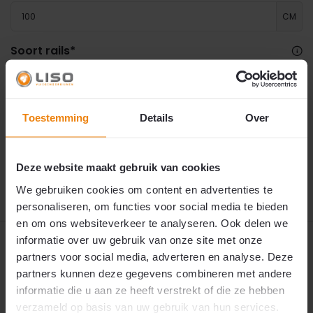
CM
Soort rails
*
Maak een keuze
Toestemming
Details
Over
€ 49,50
✅
Snelle levering: 1 tot 2 werkdagen.
Dit product is snel leverbaar. Wij verzenden uw
bestelling binnen één tot twee werkdagen.
2
€49,50
p/m
10 augustus 2026
🚚 Verwachte verzending:
Deze website maakt gebruik van cookies
We gebruiken cookies om content en advertenties te
personaliseren, om functies voor social media te bieden
en om ons websiteverkeer te analyseren. Ook delen we
informatie over uw gebruik van onze site met onze
Productomschrijving
partners voor social media, adverteren en analyse. Deze
partners kunnen deze gegevens combineren met andere
Productvideo
informatie die u aan ze heeft verstrekt of die ze hebben
verzameld op basis van uw gebruik van hun services.