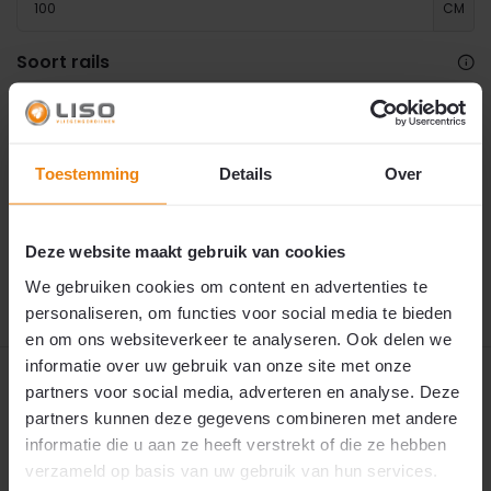
CM
Soort rails
Maak een keuze
€ 94,95
Toestemming
Details
Over
⏳
Let op: 5 tot 7 werkdagen levertijd.
Dit product heeft een iets langere verwerkingstijd.
Wij zorgen dat uw bestelling zo spoedig mogelijk
2
€94,95
p/m
verzonden wordt.
Deze website maakt gebruik van cookies
18 augustus 2026
🚚 Verwachte verzending:
We gebruiken cookies om content en advertenties te
personaliseren, om functies voor social media te bieden
en om ons websiteverkeer te analyseren. Ook delen we
informatie over uw gebruik van onze site met onze
Productomschrijving
partners voor social media, adverteren en analyse. Deze
partners kunnen deze gegevens combineren met andere
Reviews
informatie die u aan ze heeft verstrekt of die ze hebben
verzameld op basis van uw gebruik van hun services.