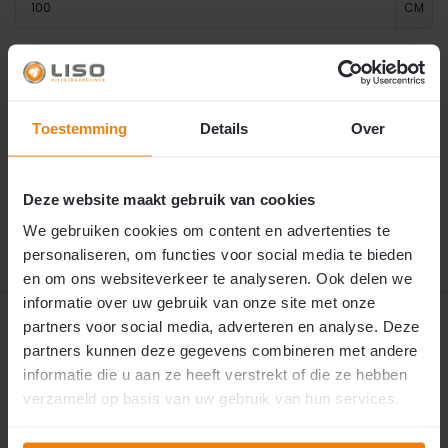
CM
Soort rails
Maak een keuze
Toestemming
Details
Over
€ 94,95
⚠️
Momenteel uitverkocht
Dit product is helaas niet op voorraad.
Neem contact op met onze klantenservice voor
Deze website maakt gebruik van cookies
2
€94,95
p/m
een actuele levertijd of alternatieven via
deze link
.
We gebruiken cookies om content en advertenties te
personaliseren, om functies voor social media te bieden
en om ons websiteverkeer te analyseren. Ook delen we
informatie over uw gebruik van onze site met onze
Productomschrijving
partners voor social media, adverteren en analyse. Deze
partners kunnen deze gegevens combineren met andere
informatie die u aan ze heeft verstrekt of die ze hebben
Reviews
verzameld op basis van uw gebruik van hun services.
Specificaties