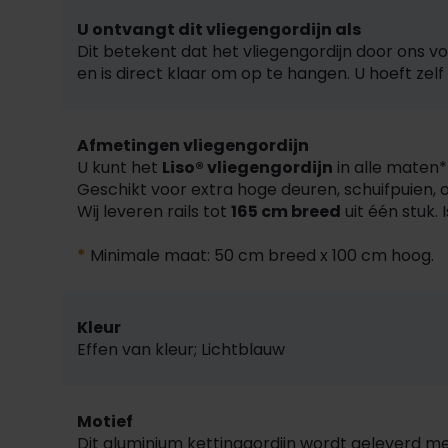
U ontvangt dit vliegengordijn als
Dit betekent dat het vliegengordijn door ons 
en is direct klaar om op te hangen. U hoeft ze
Afmetingen vliegengordijn
U kunt het
Liso® vliegengordijn
in alle maten*
Geschikt voor extra hoge deuren, schuifpuien,
Wij leveren rails tot
165 cm breed
uit één stuk.
*
Minimale maat: 50 cm breed x 100 cm hoog.
Kleur
Effen van kleur; Lichtblauw
Motief
Dit aluminium kettinggordijn wordt geleverd met 