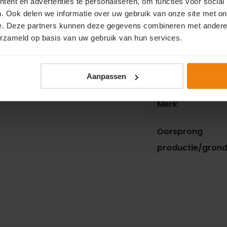
ent en advertenties te personaliseren, om functies voor social
. Ook delen we informatie over uw gebruik van onze site met on
Materiaal Kettin
e. Deze partners kunnen deze gegevens combineren met andere i
erzameld op basis van uw gebruik van hun services.
Materiaal Rail
Materiaal Steunt
Aanpassen
Merk
Oorsprong
productie/grond