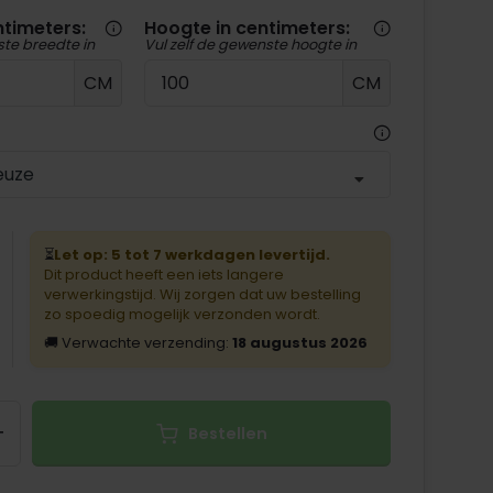
ntimeters:
Hoogte in centimeters:
ste breedte in
Vul zelf de gewenste hoogte in
CM
CM
euze
⏳
Let op: 5 tot 7 werkdagen levertijd.
Dit product heeft een iets langere
verwerkingstijd. Wij zorgen dat uw bestelling
zo spoedig mogelijk verzonden wordt.
🚚 Verwachte verzending:
18 augustus 2026
+
Bestellen