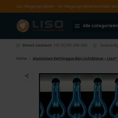
Liso Vliegengordijnen - Uw Vliegengordijnenspecialist sin
Alle categorieë
Direct contact:
+31 (0)316 266 990
Deskundig 
Home
Aluminium Kettinggordijn Lichtblauw – Liso®