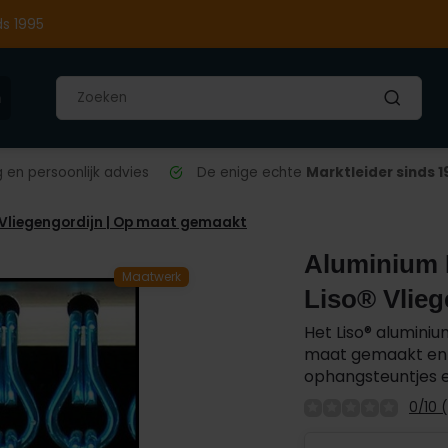
ds 1995
n
en persoonlijk advies
De enige echte
Marktleider sinds 1
 Vliegengordijn | Op maat gemaakt
Aluminium K
Maatwerk
Liso® Vlieg
Het Liso® aluminiu
maat gemaakt en 
ophangsteuntjes en
0/10 