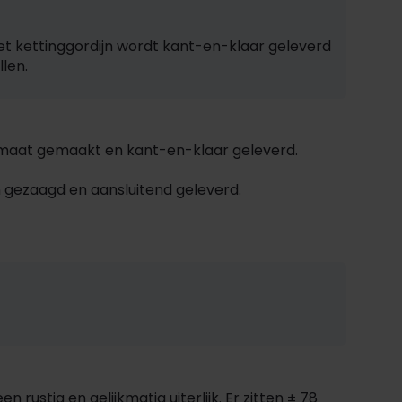
et kettinggordijn wordt kant-en-klaar geleverd
len.
op maat gemaakt en kant-en-klaar geleverd.
en gezaagd en aansluitend geleverd.
rustig en gelijkmatig uiterlijk. Er zitten ± 78