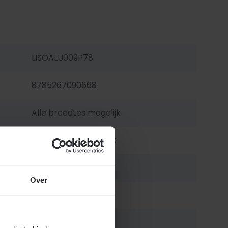
LISOALU009P78
8785267090668
Alle breedtes mogelijk
Alle hoogtes mogelijk
3,03 kg/m²
Over
Lichtblauw glanzend
er
78