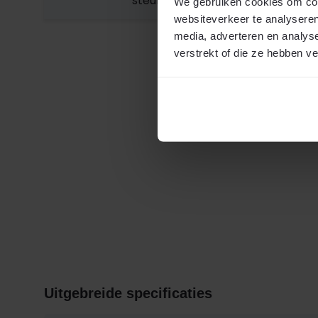
steuntjes’.
We gebruiken cookies om cont
websiteverkeer te analyseren
media, adverteren en analys
verstrekt of die ze hebben v
Uitgebreide specificaties