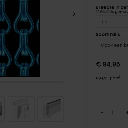
Breedte in ce
Vul zelf de gewen
Soort rails
Maak een k
€ 94,95
2
€94,95
p/m
-