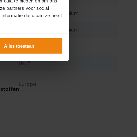
 media te bieden en om ons
ze partners voor social
gen
Geanodiseerd aluminium
nformatie die u aan ze heeft
Geanodiseerd aluminium
jes
Aluminium
Alles toestaan
Liso®
Europa
stoffen