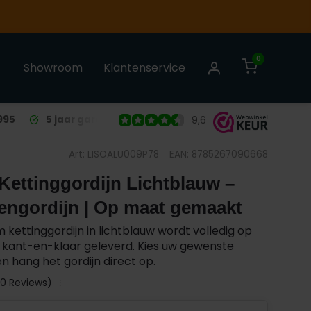
0
Showroom
Klantenservice
995
5 jaar garantie
op alle Liso® Vliegengordijnen
9,6
Art: LISOALU009P78
EAN: 8785267090668
ettinggordijn Lichtblauw –
engordijn | Op maat gemaakt
m kettinggordijn in lichtblauw wordt volledig op
kant-en-klaar geleverd. Kies uw gewenste
 hang het gordijn direct op.
(0 Reviews)