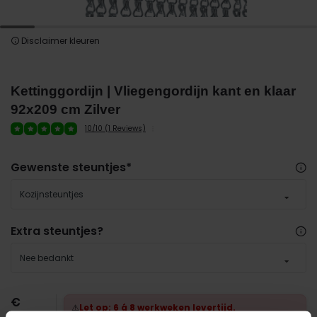
Disclaimer kleuren
Kettinggordijn | Vliegengordijn kant en klaar
92x209 cm Zilver
10/10 (1 Reviews)
Gewenste steuntjes
*
Kozijnsteuntjes
Extra steuntjes?
Nee bedankt
€
⚠️
Let op: 6 á 8 werkweken levertijd.