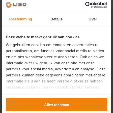
148,73
Uw aluminium kettinggordijn wordt met zorg op
€153,73
maat gemaakt. Vanwege drukte op onze afdeling
productiemaatwerk bedraagt de levertijd
momenteel 6 werkweken. We doen er alles aan om
uw bestelling zo spoedig mogelijk te verwerken, met
Toestemming
Details
Over
de kwaliteit die u van ons gewend bent.
9 oktober 2026
🚚 Verwachte verzending:
Deze website maakt gebruik van cookies
We gebruiken cookies om content en advertenties te
personaliseren, om functies voor social media te bieden
Productomschrijving
en om ons websiteverkeer te analyseren. Ook delen we
informatie over uw gebruik van onze site met onze
partners voor social media, adverteren en analyse. Deze
Reviews
partners kunnen deze gegevens combineren met andere
informatie die u aan ze heeft verstrekt of die ze hebben
Specificaties
verzameld op basis van uw gebruik van hun services.
Uitgebreide specificaties
Alles toestaan
Delen