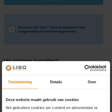
Helaas is het Liso ® Tekenprogramma niet
i
toegankelijk via mobiele apparaten.
Uw ontwerp bestellen?
Klaar met ontwerpen en tevreden met het resultaat? Dan kunt u door
om de materialen te bestellen. Via ondertaande knop 'Bestelling
plaatsen' komt u op een speciaal door ons gevormd artikel waar u
Toestemming
Details
Over
het vliegengordijn met de benodigde materialen kunt bestellen.
Heeft u de bestelling geplaatst dan kunt u uw ontwerp ook naar ons
toe mailen. Wij drukken hem dan voor u af op A3 papier wanneer
gewenst. Op de artikelpagina als in het stappenplan zelf staat de
knop 'Patroon versturen' ook nogmaals.
Deze website maakt gebruik van cookies
We gebruiken cookies om content en advertenties te