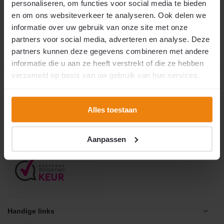
Bestelling plaatsen
personaliseren, om functies voor social media te bieden
en om ons websiteverkeer te analyseren. Ook delen we
Patroon versturen
informatie over uw gebruik van onze site met onze
partners voor social media, adverteren en analyse. Deze
partners kunnen deze gegevens combineren met andere
informatie die u aan ze heeft verstrekt of die ze hebben
verzameld op basis van uw gebruik van hun services.
eskundig en persoonlijk advies
De enige echte
Marktleider sinds 1995
Alles toestaan
Veelgestelde vragen
+31 (0)316 266 990
[email protected]
Aanpassen
Handige links