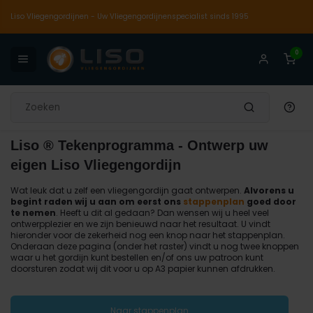
Liso Vliegengordijnen - Uw Vliegengordijnenspecialist sinds 1995
0
undig en persoonlijk advies
De enige echte
Marktleider sinds 1995
5 jaa
Terug
Liso ® Tekenprogramma - Ontwerp uw
eigen Liso Vliegengordijn
Wat leuk dat u zelf een vliegengordijn gaat ontwerpen.
Alvorens u
begint raden wij u aan om eerst ons
stappenplan
goed door
te nemen
. Heeft u dit al gedaan? Dan wensen wij u heel veel
ontwerpplezier en we zijn benieuwd naar het resultaat. U vindt
hieronder voor de zekerheid nog een knop naar het stappenplan.
Onderaan deze pagina (onder het raster) vindt u nog twee knoppen
waar u het gordijn kunt bestellen en/of ons uw patroon kunt
doorsturen zodat wij dit voor u op A3 papier kunnen afdrukken.
Naar stappenplan