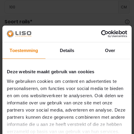
CM
Soort rails
*
Maak een keuze
Toestemming
Details
Over
€ 49,50
✅
Snelle levering: 1 tot 2 werkdagen.
Dit product is snel leverbaar. Wij verzenden uw
bestelling binnen één tot twee werkdagen.
2
€49,50
p/m
vandaag
🚚 Meestal
nog verzonden.
Deze website maakt gebruik van cookies
We gebruiken cookies om content en advertenties te
personaliseren, om functies voor social media te bieden
en om ons websiteverkeer te analyseren. Ook delen we
informatie over uw gebruik van onze site met onze
Productomschrijving
partners voor social media, adverteren en analyse. Deze
partners kunnen deze gegevens combineren met andere
Productvideo
informatie die u aan ze heeft verstrekt of die ze hebben
verzameld op basis van uw gebruik van hun services.