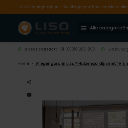
Liso Vliegengordijnen - Uw Vliegengordijnenspecialist sin
Alle categorieë
Direct contact:
+31 (0)316 266 990
Deskundig 
Home
Vliegengordijn Liso ® Hulzengordijn met "Vrij