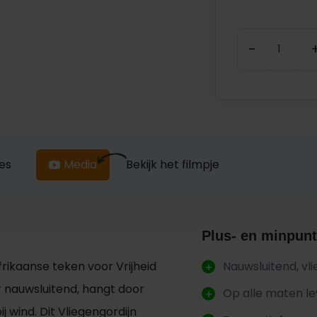
-
ies
Media
Bekijk het filmpje
Plus- en minpunt
frikaanse teken voor Vrijheid
Nauwsluitend, vl
er nauwsluitend, hangt door
Op alle maten l
ij wind. Dit Vliegengordijn