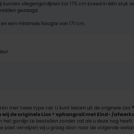
j kunnen vliegengordijnen tot 175 cm breed in één stuk v
r midden gezaagd.
 en een minimale hoogte van 171 cm.
eur.
eren met twee type rail. U kunt kiezen uit de originele Lis
wij de originele Liso ® ophangrail met Eind- /afwerk
 het gordijn te bestellen zonder rail als u deze nog heeft
tie past verwijzen wij u graag door naar de volgende web