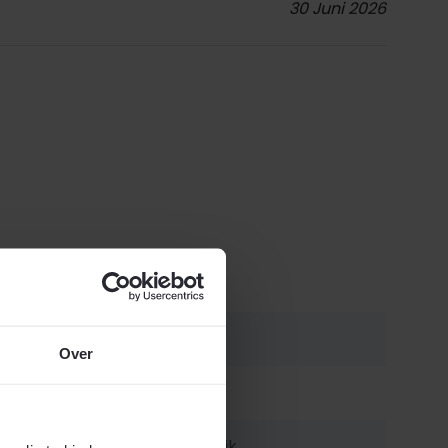
30 Juni 2026
LISOMOTDHZ047
Over
8785267091825
Alle breedtes mogelijk