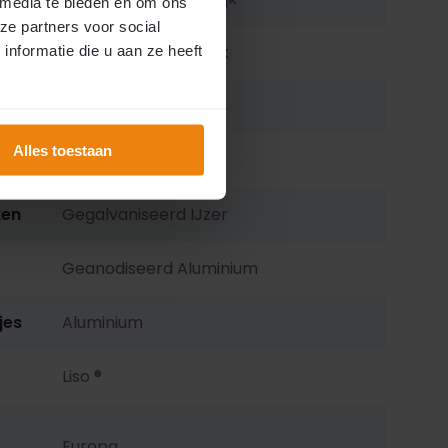
 media te bieden en om ons
ze partners voor social
Alle hoogtes mogelijk
nformatie die u aan ze heeft
± 4,0 Kg / per m²
Alles toestaan
s
LDPE
ken
Gegalvaniseerd IJzer
Geanodiseerd Aluminium
jes
Aluminium
Liso ®
Europa