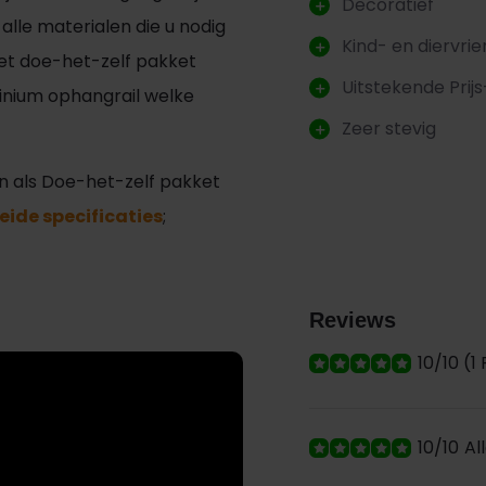
Decoratief
alle materialen die u nodig
Kind- en diervrie
Het doe-het-zelf pakket
Uitstekende Prijs
inium ophangrail welke
Zeer stevig
jn als Doe-het-zelf pakket
eide specificaties
;
Reviews
10/10 (1
10/10
Al