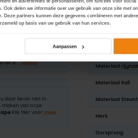
ent en advertenties te personaliseren, om functies voor social
 hier onze
. Ook delen we informatie over uw gebruik van onze site met on
Hoogte
e. Deze partners kunnen deze gegevens combineren met andere i
erzameld op basis van uw gebruik van hun services.
Gewicht
Aanpassen
 kunt u zelf in elkaar
Materiaal hulsje
en/of handleiding wat u bij
l dit is;
Media
Materiaal rijgha
Materiaal Rail
u daar liever niet in
Materiaal Steunt
te maken van onze
tape
Klik hier voor
meer
Merk
Oorsprong