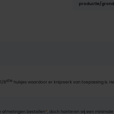
productie/grond
ste
 1/8
hulsjes waardoor er knipwerk van toepassing is. He
lle afmetingen bestellen
*
, doch hanteren wij een minimal