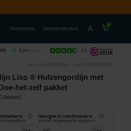
0
Showroom
Klantenservice
995
5 jaar garantie
op alle Liso® Vliegengordijnen
9,6
Art: LISOMOTDHZ047
EAN: 8785267091825
ijn Liso ® Hulzengordijn met
 Doe-het-zelf pakket
 (1 Reviews)
ntimeters:
Hoogte in centimeters:
ste breedte in
Vul zelf de gewenste hoogte in
CM
CM