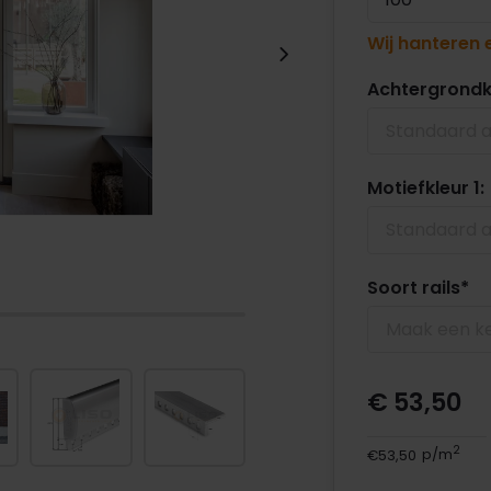
Wij hanteren 
Achtergrondk
Standaard a
Motiefkleur 1:
Standaard a
Soort rails
*
Maak een k
€ 53,50
2
€53,50
p/m