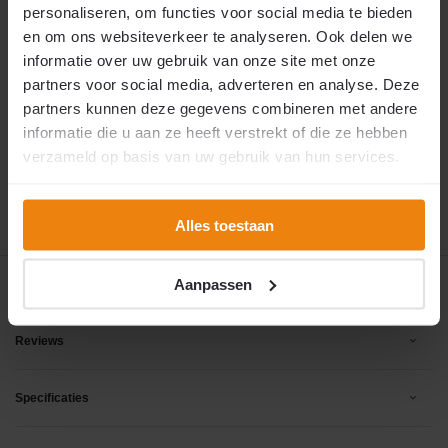
worden. Heeft u uw vliegengordijn snel nodig?
personaliseren, om functies voor social media te bieden
Dan raden wij een compleet
doe-het-zelf
en om ons websiteverkeer te analyseren. Ook delen we
pakket
aan. Wij verzoeken u vriendelijk om niet te
mailen of bellen met vragen over een snellere
informatie over uw gebruik van onze site met onze
levering of exacte leverdatum. De assemblage
partners voor social media, adverteren en analyse. Deze
gebeurt binnen een sociale werkplaats voor
arbeidsmatige dagbesteding en is afhankelijk
partners kunnen deze gegevens combineren met andere
van de beschikbare cliënten en begeleiding. Wij
informatie die u aan ze heeft verstrekt of die ze hebben
kunnen hier geen extra druk op leggen. Bedankt
voor uw begrip.
verzameld op basis van uw gebruik van hun services.
9 oktober 2026
🚚 Verwachte verzending:
Alles toestaan
Aanpassen
Productomschrijving
Reviews
Specificaties