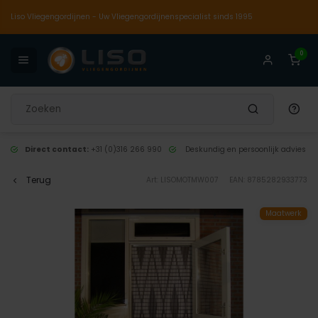
Liso Vliegengordijnen - Uw Vliegengordijnenspecialist sinds 1995
0
Direct contact:
+31 (0)316 266 990
Deskundig en persoonlijk advies
Terug
Art: LISOMOTMW007
EAN: 8785282933773
Maatwerk