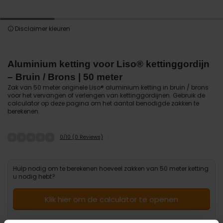
Disclaimer kleuren
Aluminium ketting voor Liso® kettinggordijn
– Bruin / Brons | 50 meter
Zak van 50 meter originele Liso® aluminium ketting in bruin / brons
voor het vervangen of verlengen van kettinggordijnen. Gebruik de
calculator op deze pagina om het aantal benodigde zakken te
berekenen.
0/10 (0 Reviews)
Hulp nodig om te berekenen hoeveel zakken van 50 meter ketting
u nodig hebt?
Klik hier om de calculator te openen