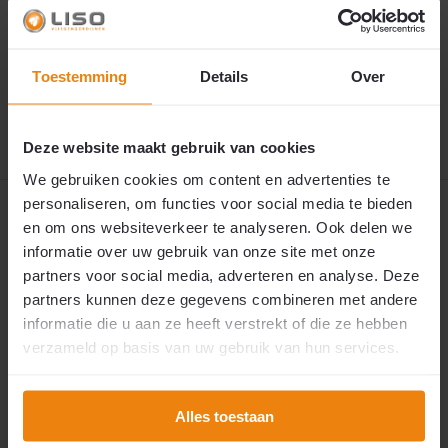
€89,95
✅
Snelle levering: 1 tot 2 werkdagen.
Dit product is snel leverbaar. Wij verzenden uw
€125,00
bestelling binnen één tot twee werkdagen.
Toestemming
Details
Over
7 augustus 2026
🚚 Verwachte verzending:
Deze website maakt gebruik van cookies
We gebruiken cookies om content en advertenties te
personaliseren, om functies voor social media te bieden
Productomschrijving
en om ons websiteverkeer te analyseren. Ook delen we
informatie over uw gebruik van onze site met onze
Reviews
partners voor social media, adverteren en analyse. Deze
partners kunnen deze gegevens combineren met andere
informatie die u aan ze heeft verstrekt of die ze hebben
Specificaties
verzameld op basis van uw gebruik van hun services.
Uitgebreide specificaties
Alles toestaan
Delen