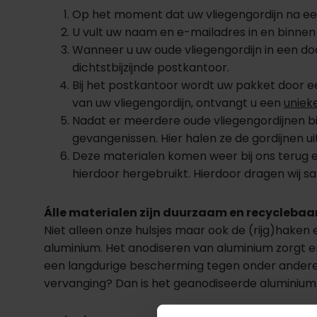
Op het moment dat uw vliegengordijn na een 
U vult uw naam en e-mailadres in en binnen 2
Wanneer u uw oude vliegengordijn in een doo
dichtstbijzijnde postkantoor.
Bij het postkantoor wordt uw pakket door ee
van uw vliegengordijn, ontvangt u een
uniek
Nadat er meerdere oude vliegengordijnen bi
gevangenissen. Hier halen ze de gordijnen u
Deze materialen komen weer bij ons terug e
hierdoor hergebruikt. Hierdoor dragen wij s
Álle materialen zijn duurzaam en recyclebaa
Niet alleen onze hulsjes maar ook de (rijg)haken 
aluminium. Het anodiseren van aluminium zorgt er
een langdurige bescherming tegen onder andere c
vervanging? Dan is het geanodiseerde aluminium