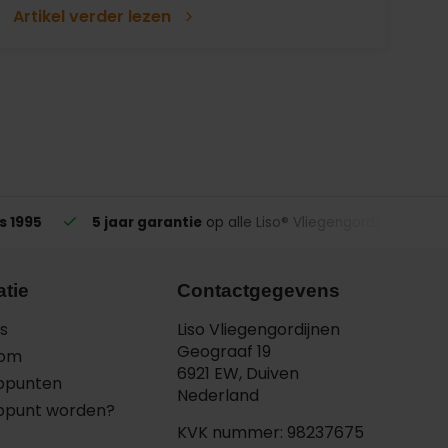
Artikel verder lezen
s 1995
5 jaar garantie
op alle Liso® Vliegengordijnen
atie
Contactgegevens
s
Liso Vliegengordijnen
Geograaf 19
oom
6921 EW, Duiven
ppunten
Nederland
ppunt worden?
KVK nummer: 98237675