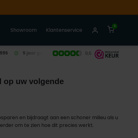
0
Showroom
Klantenservice
1995
5 jaar garantie
op alle Liso® Vliegengordijnen
9,6
d op uw volgende
esparen en bijdraagt aan een schoner milieu als u
er om te zien hoe dit precies werkt.