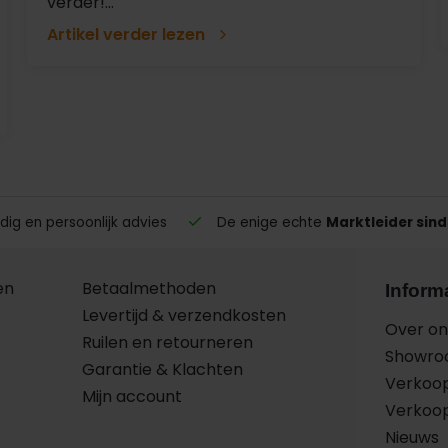
verder!...
Artikel verder lezen
ig en persoonlijk advies
De enige echte
Marktleider sind
en
Betaalmethoden
Inform
Levertijd & verzendkosten
Over on
Ruilen en retourneren
Showr
Garantie & Klachten
Verkoo
Mijn account
Verkoo
Nieuws