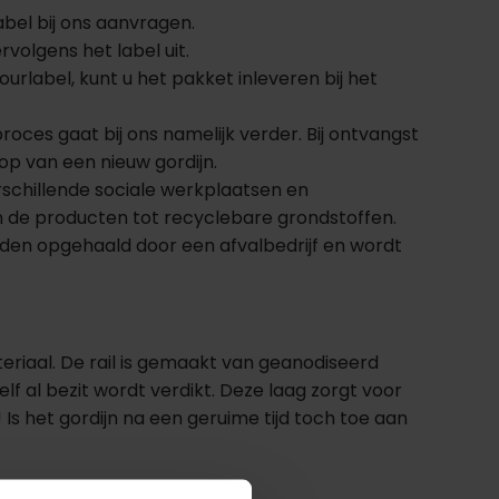
bel bij ons aanvragen.
volgens het label uit.
rlabel, kunt u het pakket inleveren bij het
ces gaat bij ons namelijk verder. Bij ontvangst
oop van een nieuw gordijn.
schillende sociale werkplaatsen en
en de producten tot recyclebare grondstoffen.
rden opgehaald door een afvalbedrijf en wordt
teriaal. De rail is gemaakt van geanodiseerd
f al bezit wordt verdikt. Deze laag zorgt voor
s het gordijn na een geruime tijd toch toe aan