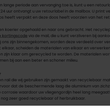
lange periode aan vervanging toe is, kunt u een retourla
4 uur ontvangt u uw retourlabel in de mailbox. U print ver
s heeft verpakt en deze doos heeft voorzien van het retou
n koerier opgehaald en naar ons gebracht. Het recyclepro
e kortingscode
via de mail, die u kunt verzilveren bij aank
j ons zijn binnengekomen, worden deze verdeeld over ver
it elkaar, scheiden de materialen van elkaar en verwerk
n zijn klaar om gerecycled te worden. De materialen wo
amen bij aan een beter en schoner milieu.
r
en rail die wij gebruiken zijn gemaakt van recyclebaar ma
voor dat de beschermende laag die aluminium van zichzel
orrosie waardoor uw vliegengordijn heel lang meegaat! I
 nog zeer goed recyclebaar of herbruikbaar.