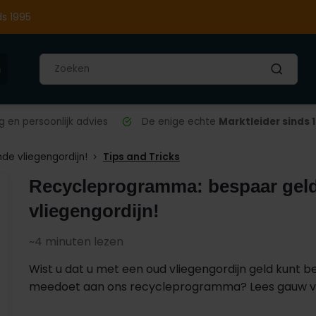
ds 1995
n
 en persoonlijk advies
De enige echte
Marktleider sinds 
e vliegengordijn!
Tips and Tricks
Recycleprogramma: bespaar gel
vliegengordijn!
~4
minuten lezen
Wist u dat u met een oud vliegengordijn geld kunt b
meedoet aan ons recycleprogramma? Lees gauw verd