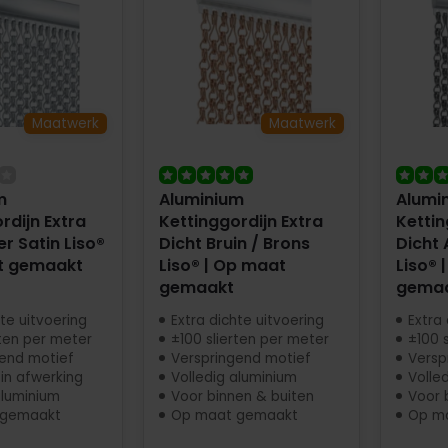
Maatwerk
Maatwerk
m
Aluminium
Alumi
rdijn Extra
Kettinggordijn Extra
Kettin
er Satin Liso®
Dicht Bruin / Brons
Dicht 
t gemaakt
Liso® | Op maat
Liso® 
gemaakt
gema
hte uitvoering
Extra dichte uitvoering
Extra 
rten per meter
±100 slierten per meter
±100 
end motief
Verspringend motief
Versp
in afwerking
Volledig aluminium
Volle
aluminium
Voor binnen & buiten
Voor 
 gemaakt
Op maat gemaakt
Op m