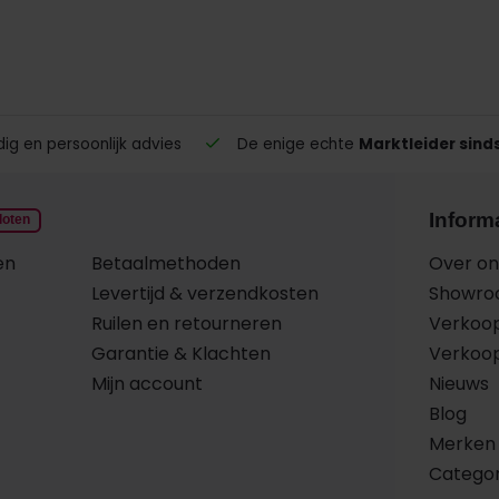
g en persoonlijk advies
De enige echte
Marktleider sind
Inform
loten
en
Betaalmethoden
Over on
Levertijd & verzendkosten
Showr
Ruilen en retourneren
Verkoo
Garantie & Klachten
Verkoo
Mijn account
Nieuws
Blog
Merken
Catego