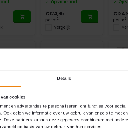
raad
Op voorraad
Op v
€124,95
€124,
2
2
per m
per m
jk
Vergelijk
Ver
Details
Maatwerk
Maatwerk
 van cookies
ent en advertenties te personaliseren, om functies voor social
m
Aluminium
Alumi
. Ook delen we informatie over uw gebruik van onze site met on
rdijn Bruin /
Kettinggordijn
Kettin
e. Deze partners kunnen deze gegevens combineren met andere i
o® | Op maat
Antraciet / Grijs Liso® |
Liso® 
erzameld op basis van uw gebruik van hun services.