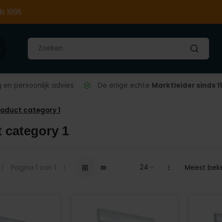
ds 1995
n
en persoonlijk advies
De enige echte
Marktleider sinds 1
roduct category 1
 category 1
Pagina 1 van 1
Meest bek