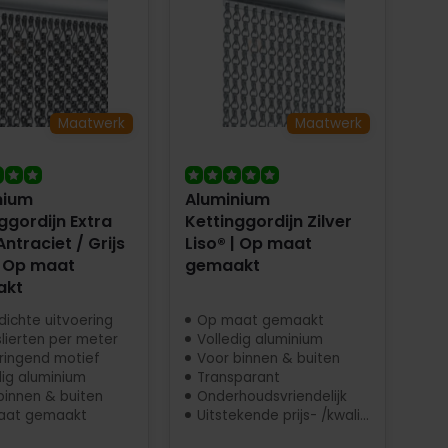
Maatwerk
Maatwerk
nium
Aluminium
ggordijn Extra
Kettinggordijn Zilver
Antraciet / Grijs
Liso® | Op maat
| Op maat
gemaakt
akt
dichte uitvoering
Op maat gemaakt
slierten per meter
Volledig aluminium
ringend motief
Voor binnen & buiten
dig aluminium
Transparant
binnen & buiten
Onderhoudsvriendelijk
aat gemaakt
Uitstekende prijs- /kwaliteit