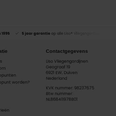
s 1995
5 jaar garantie
op alle Liso® Vliegengordijnen
atie
Contactgegevens
s
Liso Vliegengordijnen
Geograaf 19
oom
6921 EW, Duiven
ppunten
Nederland
ppunt worden?
KVK nummer: 98237675
Btw nummer:
NL868411978B01
rieën