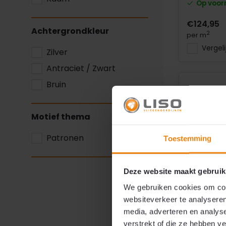
Op voor
€124,95
Achtergrondkleur
2
per m
Vergeli
Zilver
Antraciet / Zwart
Bruin
Motief thema
Patronen
Toestemming
Deze website maakt gebruik
We gebruiken cookies om cont
Aluminiu
websiteverkeer te analyseren
Kettinggo
media, adverteren en analys
Brons Lis
verstrekt of die ze hebben v