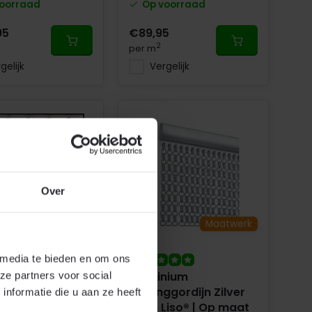
oorraad
Op voorraad
95
€89,95
2
per m
gelijk
Vergelijk
Over
Maatwerk
Maatwerk
 media te bieden en om ons
nium
Aluminium
ze partners voor social
ggordijn Zwart
Kettinggordijn Zilver
nformatie die u aan ze heeft
| Op maat
Satin Liso® | Op maat