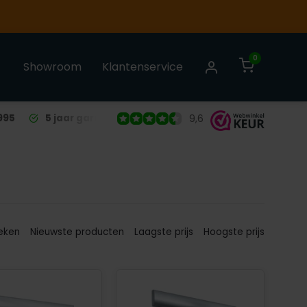
0
Showroom
Klantenservice
995
5 jaar garantie
op alle Liso® Vliegengordijnen
9,6
eken
Nieuwste producten
Laagste prijs
Hoogste prijs