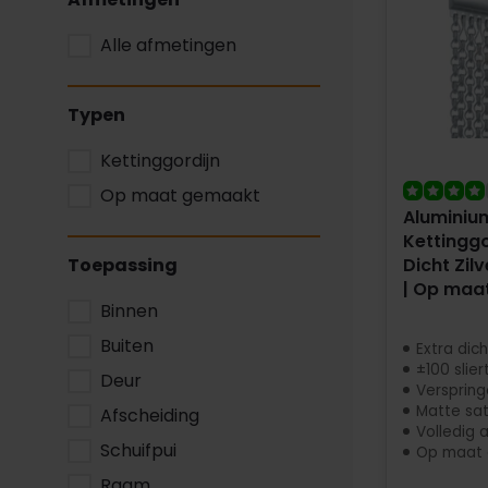
Alle afmetingen
Typen
Kettinggordijn
Op maat gemaakt
Aluminiu
Kettinggo
Toepassing
Dicht Zilv
| Op maa
Binnen
Buiten
Extra dic
±100 slie
Deur
Verspring
Matte sat
Afscheiding
Volledig 
Schuifpui
Op maat
Raam