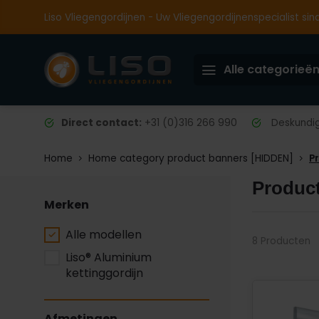
Liso Vliegengordijnen - Uw Vliegengordijnenspecialist sin
Alle categorieë
Direct contact:
+31 (0)316 266 990
Deskundig 
Home
Home category product banners [HIDDEN]
P
Product
Merken
Alle modellen
8 Producten
Liso® Aluminium
kettinggordijn
Afmetingen