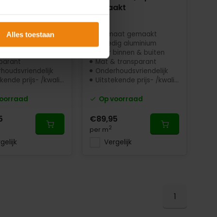
akt
gemaakt
aat gemaakt
Op maat gemaakt
Alles toestaan
dig aluminium
Volledig aluminium
binnen & buiten
Voor binnen & buiten
parant
Mat & transparant
houdsvriendelijk
Onderhoudsvriendelijk
ende prijs- /kwaliteit
Uitstekende prijs- /kwaliteit
oorraad
Op voorraad
5
€89,95
2
per m
gelijk
Vergelijk
1