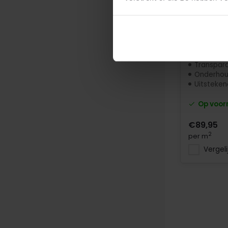
gemaakt
Op maat
Volledig 
Voor binn
Transpar
Onderhoud
Uitstekende
Op voor
€89,95
2
per m
Vergeli