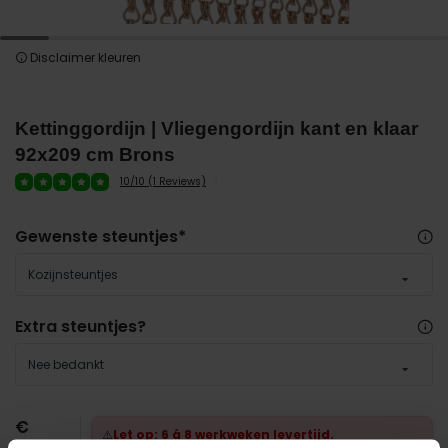
Disclaimer kleuren
Kettinggordijn | Vliegengordijn kant en klaar
92x209 cm Brons
10/10 (1 Reviews)
Gewenste steuntjes
*
Kozijnsteuntjes
Extra steuntjes?
Nee bedankt
€
⚠️
Let op: 6 á 8 werkweken levertijd.