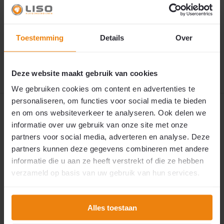
154,50
Uw aluminium kettinggordijn wordt met zorg op
€159,50
maat gemaakt. Vanwege drukte op onze afdeling
productiemaatwerk bedraagt de levertijd
momenteel 6 werkweken. We doen er alles aan om
uw bestelling zo spoedig mogelijk te verwerken, met
Toestemming
Details
Over
de kwaliteit die u van ons gewend bent.
9 oktober 2026
🚚 Verwachte verzending:
Deze website maakt gebruik van cookies
We gebruiken cookies om content en advertenties te
personaliseren, om functies voor social media te bieden
Productomschrijving
en om ons websiteverkeer te analyseren. Ook delen we
informatie over uw gebruik van onze site met onze
partners voor social media, adverteren en analyse. Deze
Reviews
partners kunnen deze gegevens combineren met andere
informatie die u aan ze heeft verstrekt of die ze hebben
Specificaties
verzameld op basis van uw gebruik van hun services.
Uitgebreide specificaties
Alles toestaan
Delen