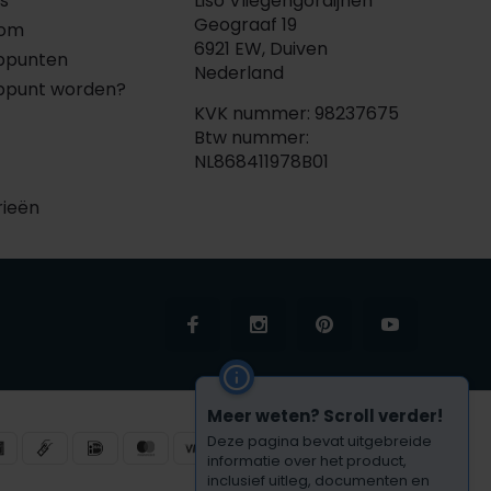
s
Liso Vliegengordijnen
Geograaf 19
oom
6921 EW, Duiven
ppunten
Nederland
ppunt worden?
KVK nummer: 98237675
Btw nummer:
NL868411978B01
rieën
Meer weten? Scroll verder!
Deze pagina bevat uitgebreide
informatie over het product,
inclusief uitleg, documenten en