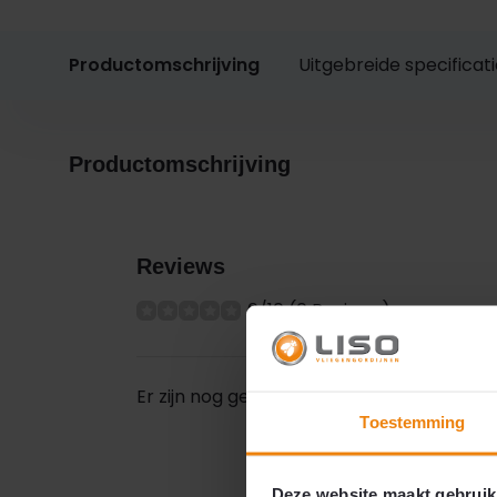
Productomschrijving
Uitgebreide specificat
Productomschrijving
Reviews
0/10 (0 Reviews)
Er zijn nog geen reviews geschreven over 
Toestemming
Deze website maakt gebruik