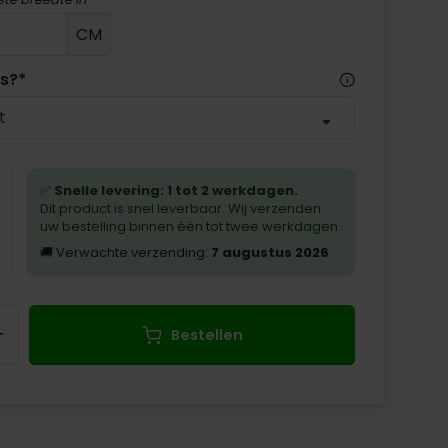
CM
es?
*
t
✅
Snelle levering: 1 tot 2 werkdagen.
Dit product is snel leverbaar. Wij verzenden
uw bestelling binnen één tot twee werkdagen.
🚚 Verwachte verzending:
7 augustus 2026
+
Bestellen