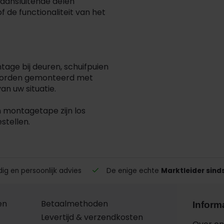
 aansluitende delen
 de functionaliteit van het
tage bij deuren, schuifpuien
an worden gemonteerd met
van uw situatie.
 montagetape zijn los
stellen.
g en persoonlijk advies
De enige echte
Marktleider sind
en
Betaalmethoden
Inform
Levertijd & verzendkosten