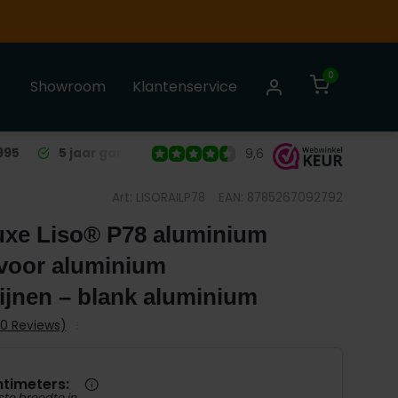
0
Showroom
Klantenservice
995
5 jaar garantie
op alle Liso® Vliegengordijnen
9,6
Art: LISORAILP78
EAN: 8785267092792
uxe Liso® P78 aluminium
 voor aluminium
ijnen – blank aluminium
(0 Reviews)
ntimeters:
ste breedte in