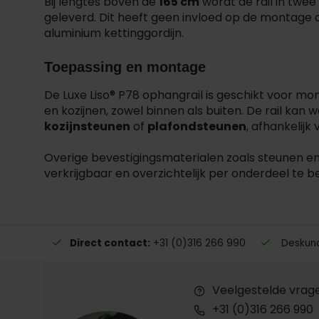
Bij lengtes boven de
165 cm
wordt de rail in twee
geleverd. Dit heeft geen invloed op de montage of
aluminium kettinggordijn.
Toepassing en montage
De Luxe Liso® P78 ophangrail is geschikt voor mon
en kozijnen, zowel binnen als buiten. De rail k
kozijnsteunen
of
plafondsteunen
, afhankelijk 
Overige bevestigingsmaterialen zoals steunen en
verkrijgbaar en overzichtelijk per onderdeel te be
Direct contact:
+31 (0)316 266 990
Deskundi
Veelgestelde vrag
+31 (0)316 266 990