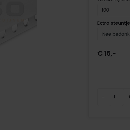
Extra steuntj
Nee bedank
€ 15,-
-