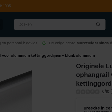
ds 1995
n
en persoonlijk advies
De enige echte
Marktleider sinds 1
il voor aluminium kettinggordijnen – blank aluminium
Originele L
ophangrail
kettinggord
0/10 
Breedte in ce
Vul zelf de gewen