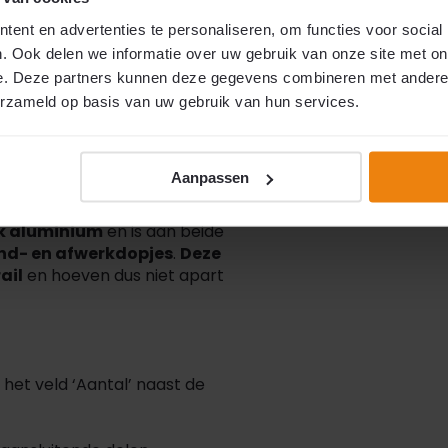
door Liso® ontwikkelde en
Specificaties
ent en advertenties te personaliseren, om functies voor social
 kettinggordijnen
. Deze
rakke, nette afwerking en
. Ook delen we informatie over uw gebruik van onze site met on
Artikelnummer
e. Deze partners kunnen deze gegevens combineren met andere i
erzameld op basis van uw gebruik van hun services.
, waarvan
3 cm zichtbaar
is
EAN
r zich
78 ophanggaten per
ng is de Luxe Liso® P78 rail
Aanpassen
rkt.
k aluminium
en is aan beide
ind- en afwerkdopjes
.
Deze
ail
en hoeven dus niet apart
ij het veld ‘Aantal’ naast de