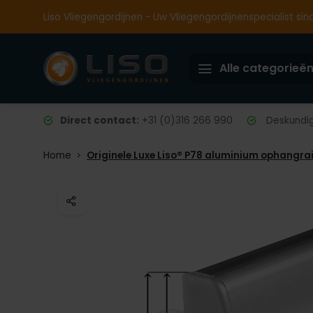
Liso Vliegengordijnen - Uw Vliegengordijnenspecialist sin
Alle categorieë
Direct contact:
+31 (0)316 266 990
Deskundig 
Home
Originele Luxe Liso® P78 aluminium ophangra