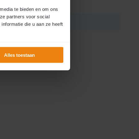
 media te bieden en om ons
ze partners voor social
LISORAILP78
nformatie die u aan ze heeft
8785267092792
Alles toestaan