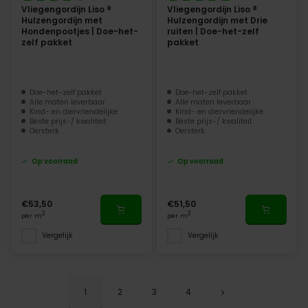
Vliegengordijn Liso ®
Vliegengordijn Liso ®
Hulzengordijn met
Hulzengordijn met Drie
Hondenpootjes | Doe-het-
ruiten | Doe-het-zelf
zelf pakket
pakket
Doe-het-zelf pakket
Doe-het-zelf pakket
Alle maten leverbaar
Alle maten leverbaar
Kind- en diervriendelijke
Kind- en diervriendelijke
Beste prijs-/ kwaliteit
Beste prijs-/ kwaliteit
Oersterk
Oersterk
Op voorraad
Op voorraad
€53,50
€51,50
2
2
per m
per m
Vergelijk
Vergelijk
1
2
3
4