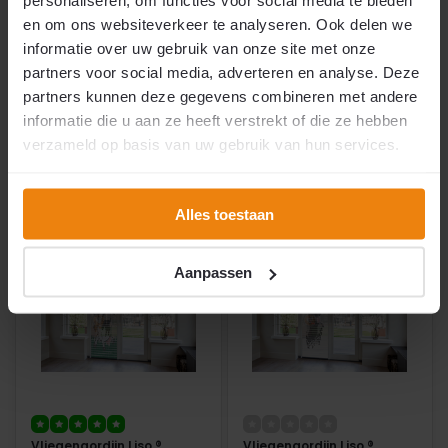
personaliseren, om functies voor social media te bieden
Alle maten leverbaar
Kant en klaar
en om ons websiteverkeer te analyseren. Ook delen we
Kind- en diervriendelijke
Voor deuren ± 100 × 230 cm
Beste prijs-/ kwaliteit
Dichte PVC slierten
informatie over uw gebruik van onze site met onze
Oersterk
Kind- en diervriendelijk
Zelf in te korten
partners voor social media, adverteren en analyse. Deze
partners kunnen deze gegevens combineren met andere
Op voorraad
Op voorraad
informatie die u aan ze heeft verstrekt of die ze hebben
verzameld op basis van uw gebruik van hun services.
€51,50
€206,88
€169,95
2
per m
Vergelijk
Vergelijk
Alles toestaan
Aanpassen
Vliegengordijn Liso ®
Vliegengordijn Liso ®