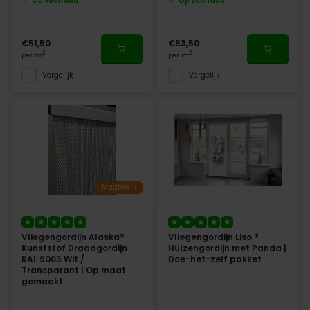
Op voorraad
Op voorraad
€51,50
€53,50
2
2
per m
per m
Vergelijk
Vergelijk
Maatwerk
Vliegengordijn Alaska®
Vliegengordijn Liso ®
Kunststof Draadgordijn
Hulzengordijn met Panda |
RAL 9003 Wit /
Doe-het-zelf pakket
Transparant | Op maat
gemaakt