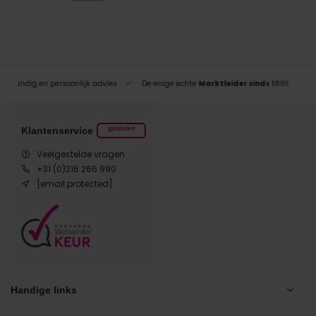
eskundig en persoonlijk advies
De enige echte
Marktleider sinds 1995
Klantenservice
gesloten
Veelgestelde vragen
+31 (0)316 266 990
[email protected]
Handige links