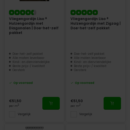
Vliegengordijn Liso ®
Vliegengordijn Liso ®
Hulzengordijn met
Hulzengordijn met Zigzag |
Diagonalen | Doe-het-zelf
Doe-het-zelf pakket
pakket
Doe-het-zelf pakket
Doe-het-zelf pakket
Alle maten leverbaar
Alle maten leverbaar
Kind- en diervriendelijke
Kind- en diervriendelijke
Beste prijs-/ kwaliteit
Beste prijs-/ kwaliteit
Oersterk
Oersterk
Op voorraad
Op voorraad
€51,50
€51,50
2
2
per m
per m
Vergelijk
Vergelijk