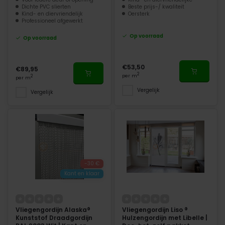
Dichte PVC slierten
Beste prijs-/ kwaliteit
Kind- en diervriendelijk
Oersterk
Professioneel afgewerkt
Op voorraad
Op voorraad
€53,50
€89,95
2
per m
2
per m
Vergelijk
Vergelijk
-30 €
Kant en klaar
Vliegengordijn Alaska®
Vliegengordijn Liso ®
Kunststof Draadgordijn
Hulzengordijn met Libelle |