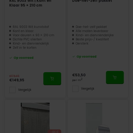
RAL 9003 Wit | Kant en
Doe-het-zelf pakket
Klaar 95 × 210 cm
RAL 9003 Wit kunststof
Doe-het-zelf pakket
Kant en klaar
Alle maten leverbaar
Voor deuren ± 90 × 210 cm
Kind- en diervriendelijke
Dichte PVC slierten
Beste prijs-/ kwaliteit
Kind- en diervriendelijk
Oersterk
Zelf in te korten
Op voorraad
Op voorraad
€53,50
€179,45
€149,95
2
per m
Vergelijk
Vergelijk
-44 €