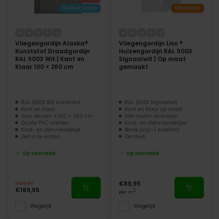
Kant en klaar
Maatwerk
Vliegengordijn Alaska®
Vliegengordijn Liso ®
Kunststof Draadgordijn
Hulzengordijn RAL 9003
RAL 9003 Wit | Kant en
Signaalwit | Op maat
Klaar 100 × 260 cm
gemaakt
RAL 9003 Wit kunststof
RAL 9003 Signaalwit
Kant en klaar
Kant en Klaar op maat
Voor deuren ± 100 × 260 cm
Alle maten leverbaar
Dichte PVC slierten
Kind- en diervriendelijke
Kind- en diervriendelijk
Beste prijs-/ kwaliteit
Zelf in te korten
Oersterk
Op voorraad
Op voorraad
€89,95
€233,87
€189,95
2
per m
Vergelijk
Vergelijk