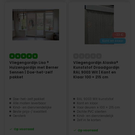
-33 €
Kant en klaar
Vliegengordijn Liso ®
Vliegengordijn Alaska®
Hulzengordijn met Berner
Kunststof Draadgordijn
Sennen | Doe-het-zelf
RAL 9003 Wit | Kant en
pakket
Klaar 100 × 215 cm
Doe-het-zelf pakket
RAL 9003 Wit kunststof
Alle maten leverbaar
Kant en klaar
Kind- en diervriendelijke
Voor deuren ± 100 × 215 cm
Beste prijs-/ kwaliteit
Dichte PVC slierten
Oersterk
Kind- en diervriendelijk
Zelf in te korten
Op voorraad
Op voorraad