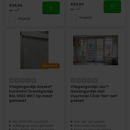
€53,50
€49,50
2
per m
2
per m
Vergelijk
Vergelijk
Maatwerk
Vliegengordijn Alaska®
Vliegengordijn Liso ®
Kunststof Draadgordijn
Hulzengordijn met
RAL 9003 Wit | Op maat
Vuurtoren | Doe-het-zelf
gemaakt
pakket
RAL 9003 Wit kunststof
Doe-het-zelf pakket
Volledig op maat gemaakt
Alle maten leverbaar
Voor iedere deur of opening
Kind- en diervriendelijke