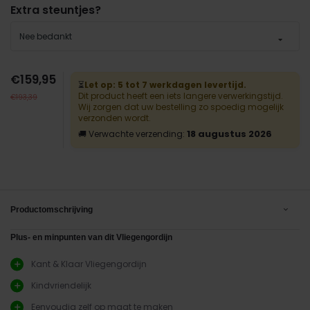
Extra steuntjes?
Nee bedankt
€159,95
⏳
Let op: 5 tot 7 werkdagen levertijd.
Dit product heeft een iets langere verwerkingstijd.
€193,39
Wij zorgen dat uw bestelling zo spoedig mogelijk
verzonden wordt.
18 augustus 2026
🚚 Verwachte verzending:
Productomschrijving
Plus- en minpunten van dit Vliegengordijn
Kant & Klaar Vliegengordijn
Kindvriendelijk
Eenvoudig zelf op maat te maken