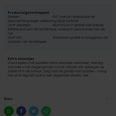
Producteigenschappen
Slierten:
PVC met UV-stabilisator ter
bescherming tegen verkleuring door zonlicht.
Liso® steuntjes:
Aluminium H-profiel met antislip
klittenband aan de achterzijde, voorkomt verschuiven van de
rail.
Liso® rail:
Aluminium profiel in hoogglans wit,
voorzien van einddopjes.
Extra steuntjes
U kunt tijdens het bestellen extra steuntjes selecteren. Handig
wanneer u het vliegengordijn na het seizoen wilt opbergen op
zolder of in de schuur. Zorg dat het gordijn kan luchten – hang
het uit en leg het nooit in een afgesloten plastic zak.
Delen