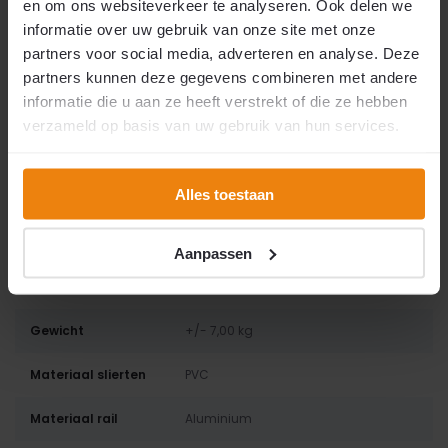
en om ons websiteverkeer te analyseren. Ook delen we
informatie over uw gebruik van onze site met onze
Er zijn nog geen reviews geschreven over dit product..
partners voor social media, adverteren en analyse. Deze
partners kunnen deze gegevens combineren met andere
informatie die u aan ze heeft verstrekt of die ze hebben
Specificaties
verzameld op basis van uw gebruik van hun services.
Artikelnummer
ALASKA2151015
Alles toestaan
EAN
8785285634172
Breedte
100 cm
Aanpassen
Lengte
215 cm
Gewicht
+/- 7,00 kg
Materiaal slierten
PVC
Materiaal rail
Aluminium