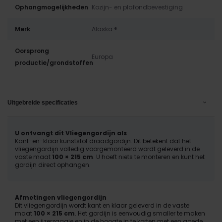
Ophangmogelijkheden
Kozijn- en plafondbevestiging
Merk
Alaska ®
Oorsprong
Europa
productie/grondstoffen
Uitgebreide specificaties
U ontvangt dit Vliegengordijn als
Kant-en-klaar kunststof draadgordijn. Dit betekent dat het
vliegengordijn volledig voorgemonteerd wordt geleverd in de
vaste maat
100 × 215 cm
. U hoeft niets te monteren en kunt het
gordijn direct ophangen.
Afmetingen vliegengordijn
Dit vliegengordijn wordt kant en klaar geleverd in de vaste
maat
100 × 215 cm
. Het gordijn is eenvoudig smaller te maken
met een ijzerzaagje en in de hoogte in te korten met een goede