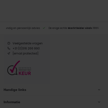
eskundig en persoonlijk advies
De enige echte
Marktleider sinds 1995
Veelgestelde vragen
+31 (0)316 266 990
[email protected]
Handige links
Informatie