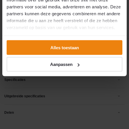
kunnen hier geen extra druk op leggen. Bedankt
partners voor social media, adverteren en analyse. Deze
voor uw begrip.
partners kunnen deze gegevens combineren met andere
9 oktober 2026
🚚 Verwachte verzending:
informatie die u aan ze heeft verstrekt of die ze hebben
verzameld op basis van uw gebruik van hun services.
Productomschrijving
Alles toestaan
Reviews
Aanpassen
Specificaties
Uitgebreide specificaties
Delen