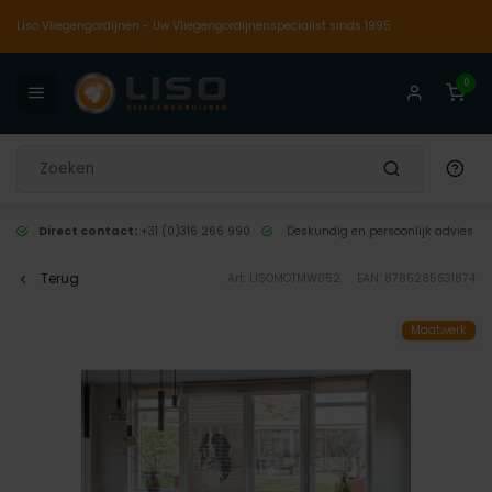
Liso Vliegengordijnen - Uw Vliegengordijnenspecialist sinds 1995
0
Direct contact:
+31 (0)316 266 990
Deskundig en persoonlijk advies
Terug
Art: LISOMOTMW052
EAN: 8785285631874
Maatwerk