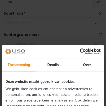
CM
Soort rails
*
Maak een keuze
Achtergrondkleur:
Standaard als foto
€ 99,95
⚠️
Let op: 6 á 8 werkweken levertijd.
Door de enorme vraag naar maatwerk
Toestemming
Details
Over
hulzengordijnen is het momenteel erg druk.
2
€99,95
p/m
Daarom hebben wij de levertijd ruimer ingesteld,
al kan uw bestelling mogelijk sneller geleverd
worden. Heeft u uw vliegengordijn snel nodig?
Deze website maakt gebruik van cookies
Dan raden wij een compleet
doe-het-zelf
pakket
aan. Wij verzoeken u vriendelijk om niet te
We gebruiken cookies om content en advertenties te
mailen of bellen met vragen over een snellere
levering of exacte leverdatum. De assemblage
personaliseren, om functies voor social media te bieden
gebeurt binnen een sociale werkplaats voor
en om ons websiteverkeer te analyseren. Ook delen we
arbeidsmatige dagbesteding en is afhankelijk
van de beschikbare cliënten en begeleiding. Wij
informatie over uw gebruik van onze site met onze