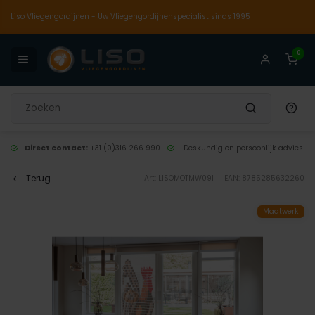
Liso Vliegengordijnen - Uw Vliegengordijnenspecialist sinds 1995
0
Direct contact:
+31 (0)316 266 990
Deskundig en persoonlijk advies
Terug
Art: LISOMOTMW091
EAN: 8785285632260
Maatwerk