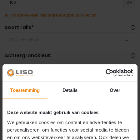
CM
Wij hanteren een minimale hoogte van 198 cm
Soort rails
*
Maak een keuze
Achtergrondkleur:
Standaard als foto
€ 99,95
⚠️
Let op: 6 á 8 werkweken levertijd.
Toestemming
Details
Over
Door de enorme vraag naar maatwerk
hulzengordijnen is het momenteel erg druk.
2
€99,95
p/m
Daarom hebben wij de levertijd ruimer ingesteld,
al kan uw bestelling mogelijk sneller geleverd
Deze website maakt gebruik van cookies
worden. Heeft u uw vliegengordijn snel nodig?
Dan raden wij een compleet
doe-het-zelf
We gebruiken cookies om content en advertenties te
pakket
aan. Wij verzoeken u vriendelijk om niet te
mailen of bellen met vragen over een snellere
personaliseren, om functies voor social media te bieden
levering of exacte leverdatum. De assemblage
en om ons websiteverkeer te analyseren. Ook delen we
gebeurt binnen een sociale werkplaats voor