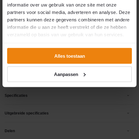
arbeidsmatige dagbesteding en is afhankelijk
informatie over uw gebruik van onze site met onze
van de beschikbare cliënten en begeleiding. Wij
partners voor social media, adverteren en analyse. Deze
kunnen hier geen extra druk op leggen. Bedankt
voor uw begrip.
partners kunnen deze gegevens combineren met andere
9 oktober 2026
🚚 Verwachte verzending:
informatie die u aan ze heeft verstrekt of die ze hebben
verzameld op basis van uw gebruik van hun services.
Alles toestaan
Productomschrijving
Aanpassen
Reviews
Specificaties
Uitgebreide specificaties
Delen