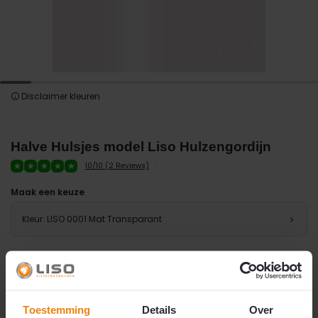
Disclaimer kleuren
Halve Hulsjes model Liso Hulzengordijn
10/10 (2 Reviews)
Maak een keuze
Kleur: LISO 0001 Mat Transparant
€0,03
✅
Snelle levering: 1 tot 2 werkdagen.
Dit product is snel leverbaar. Wij verzenden uw
bestelling binnen één tot twee werkdagen.
Toestemming
Details
Over
vandaag
🚚 Meestal
nog verzonden.