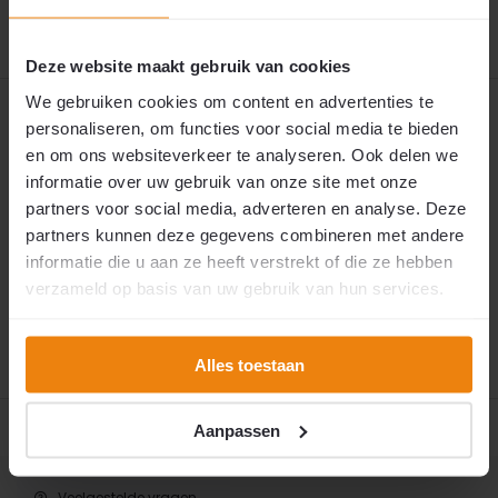
Deze website maakt gebruik van cookies
We gebruiken cookies om content en advertenties te
Productomschrijving
personaliseren, om functies voor social media te bieden
en om ons websiteverkeer te analyseren. Ook delen we
Reviews
informatie over uw gebruik van onze site met onze
partners voor social media, adverteren en analyse. Deze
partners kunnen deze gegevens combineren met andere
Specificaties
informatie die u aan ze heeft verstrekt of die ze hebben
verzameld op basis van uw gebruik van hun services.
Delen
Alles toestaan
eskundig en persoonlijk advies
De enige echte
Marktleider sinds 1995
Aanpassen
Veelgestelde vragen