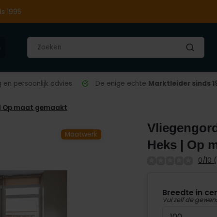
ds 1995
n
en persoonlijk advies
De enige echte
Marktleider sinds 1
s | Op maat gemaakt
Vliegengord
Maatwerk
Heks | Op 
0/10 
Breedte in ce
Vul zelf de gewen