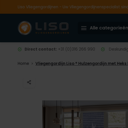
Liso Vliegengordijnen - Uw Vliegengordijnenspecialist sin
Alle categorieë
Direct contact:
+31 (0)316 266 990
Deskundig 
Home
Vliegengordijn Liso ® Hulzengordijn met Hek