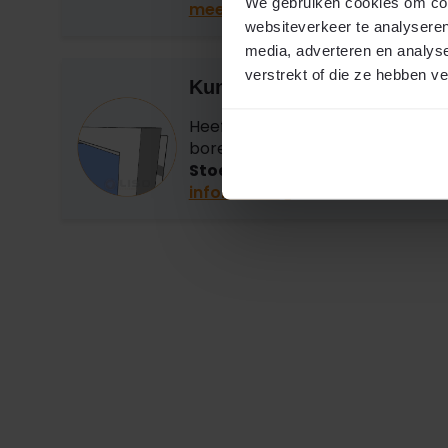
We gebruiken cookies om cont
meetinstructies
websiteverkeer te analyseren
media, adverteren en analys
verstrekt of die ze hebben v
Kunststof kozijnen?
Heeft u kunststof kozijnen en wilt 
boren? Wij adviseren u gebruik 
Stoelprofiel met dubbelzijdig 
informatie