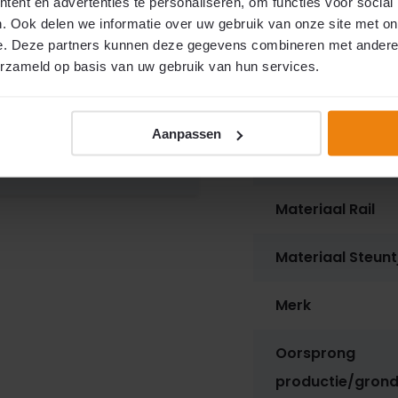
ent en advertenties te personaliseren, om functies voor social
Hoogte
. Ook delen we informatie over uw gebruik van onze site met on
e. Deze partners kunnen deze gegevens combineren met andere i
Gewicht
erzameld op basis van uw gebruik van hun services.
u daar liever niet in
Materiaal hulsje
te maken van onze
Aanpassen
tape
Klik hier voor
meer
Materiaal rijgha
Materiaal Rail
Materiaal Steunt
Merk
Oorsprong
productie/grond