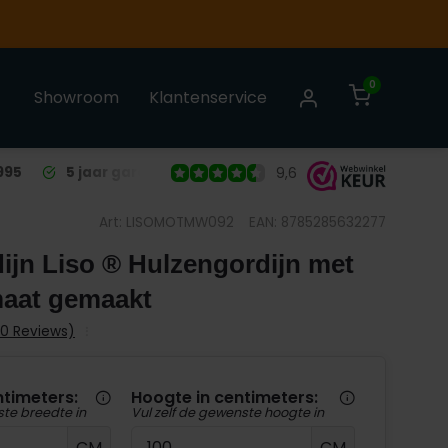
0
Showroom
Klantenservice
995
5 jaar garantie
op alle Liso® Vliegengordijnen
9,6
Art: LISOMOTMW092
EAN: 8785285632277
ijn Liso ® Hulzengordijn met
maat gemaakt
(0 Reviews)
ntimeters:
Hoogte in centimeters:
ste breedte in
Vul zelf de gewenste hoogte in
CM
CM