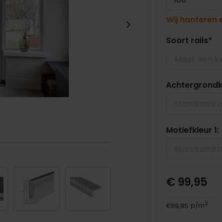
Wij hanteren
Soort rails
*
Maak een k
Achtergrondk
Standaard a
Motiefkleur 1:
Standaard a
€ 99,95
2
€99,95
p/m