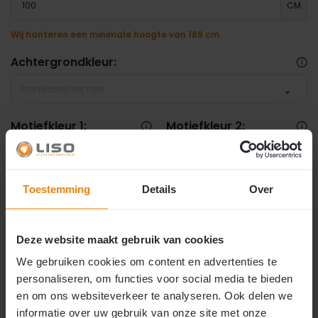
CM
Wij hanteren een minimale hoogte van 189 cm
Achtergrondkleur:
Standaard als foto
Motiefkleur 1:
Motiefkleur 2:
Standaard als foto
Standaard als foto
Soort rails
*
Toestemming
Details
Over
Maak een keuze
Deze website maakt gebruik van cookies
€ 53,50
We gebruiken cookies om content en advertenties te
✅
Snelle levering: 1 tot 2 werkdagen.
Dit product is snel leverbaar. Wij verzenden uw
personaliseren, om functies voor social media te bieden
bestelling binnen één tot twee werkdagen.
2
€53,50
p/m
en om ons websiteverkeer te analyseren. Ook delen we
7 augustus 2026
🚚 Verwachte verzending:
informatie over uw gebruik van onze site met onze