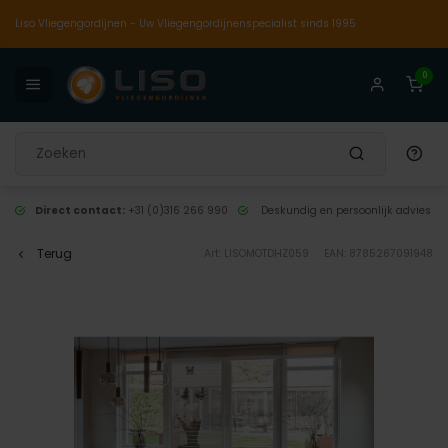
Liso Vliegengordijnen - Uw Vliegengordijnenspecialist sinds 1995
0
Direct contact:
+31 (0)316 266 990
Deskundig en persoonlijk advies
Terug
Art: LISOMOTDHZ059
EAN: 8785267091948