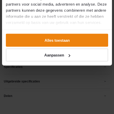
partners voor social media, adverteren en analyse. Deze
partners kunnen deze gegevens combineren met andere
informatie die u aan ze heeft verstrekt of die ze hebben
verzameld op basis van uw gebruik van hun services.
Productomschrijving
Productvideo
Alles toestaan
Reviews
Aanpassen
Specificaties
Uitgebreide specificaties
Delen