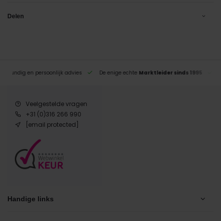
Delen
eskundig en persoonlijk advies
De enige echte
Marktleider sinds 1995
Veelgestelde vragen
+31 (0)316 266 990
[email protected]
Handige links