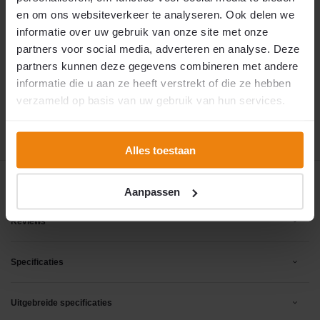
pakket
aan. Wij verzoeken u vriendelijk om niet te
en om ons websiteverkeer te analyseren. Ook delen we
mailen of bellen met vragen over een snellere
levering of exacte leverdatum. De assemblage
informatie over uw gebruik van onze site met onze
gebeurt binnen een sociale werkplaats voor
partners voor social media, adverteren en analyse. Deze
arbeidsmatige dagbesteding en is afhankelijk
van de beschikbare cliënten en begeleiding. Wij
partners kunnen deze gegevens combineren met andere
kunnen hier geen extra druk op leggen. Bedankt
informatie die u aan ze heeft verstrekt of die ze hebben
voor uw begrip.
verzameld op basis van uw gebruik van hun services.
9 oktober 2026
🚚 Verwachte verzending:
Alles toestaan
Productomschrijving
Aanpassen
Reviews
Specificaties
Uitgebreide specificaties