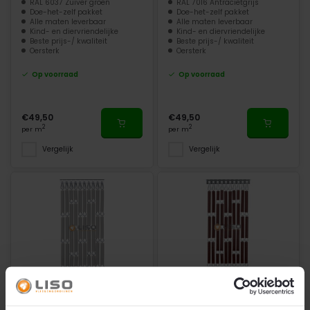
RAL 6037 Zuiver groen
RAL 7016 Antracietgrijs
Doe-het-zelf pakket
Doe-het-zelf pakket
Alle maten leverbaar
Alle maten leverbaar
Kind- en diervriendelijke
Kind- en diervriendelijke
Beste prijs-/ kwaliteit
Beste prijs-/ kwaliteit
Oersterk
Oersterk
Op voorraad
Op voorraad
€49,50
€49,50
2
2
per m
per m
Vergelijk
Vergelijk