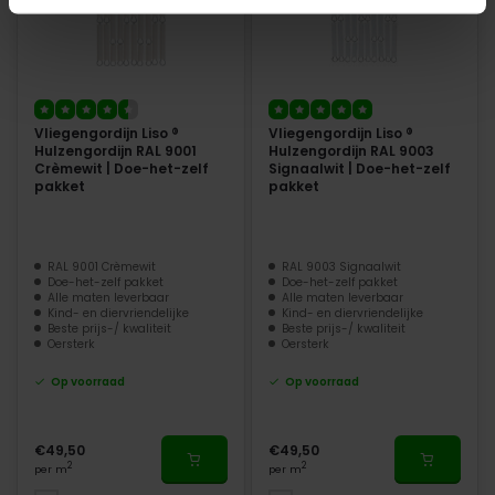
Vliegengordijn Liso ®
Vliegengordijn Liso ®
Hulzengordijn RAL 9001
Hulzengordijn RAL 9003
Crèmewit | Doe-het-zelf
Signaalwit | Doe-het-zelf
pakket
pakket
RAL 9001 Crèmewit
RAL 9003 Signaalwit
Doe-het-zelf pakket
Doe-het-zelf pakket
Alle maten leverbaar
Alle maten leverbaar
Kind- en diervriendelijke
Kind- en diervriendelijke
Beste prijs-/ kwaliteit
Beste prijs-/ kwaliteit
Oersterk
Oersterk
Op voorraad
Op voorraad
€49,50
€49,50
2
2
per m
per m