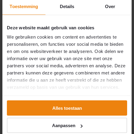
Vliegengordijn Liso ®
Vliegengordijn Liso ®
Hulzengordijn RAL 7032
Hulzengordijn RAL 8002
Toestemming
Details
Over
Kiezelgrijs | Doe-het-zelf
Signaalbruin | Doe-het-
pakket
zelf pakket
Deze website maakt gebruik van cookies
We gebruiken cookies om content en advertenties te
RAL 7032 Kiezelgrijs
RAL 8002 Signaalbruin
Doe-het-zelf pakket
Doe-het-zelf pakket
personaliseren, om functies voor social media te bieden
Alle maten leverbaar
Alle maten leverbaar
Kind- en diervriendelijke
Kind- en diervriendelijke
en om ons websiteverkeer te analyseren. Ook delen we
Beste prijs-/ kwaliteit
Beste prijs-/ kwaliteit
Oersterk
Oersterk
informatie over uw gebruik van onze site met onze
partners voor social media, adverteren en analyse. Deze
Op voorraad
Op voorraad
partners kunnen deze gegevens combineren met andere
informatie die u aan ze heeft verstrekt of die ze hebben
€49,50
€49,50
verzameld op basis van uw gebruik van hun services.
2
2
per m
per m
Vergelijk
Vergelijk
Alles toestaan
Aanpassen