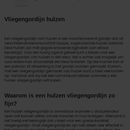
Vliegengordijn hulzen
Een vliegengordijn van hulzen is een insectenwerend gordijn dat uit
verschillende kleine kunststof buisjes, zogenaamde hulzen, bestaat.
Deze hulzen zijn met gegalvaniseerde rijghaken aan elkaar
bevestigd. Voor een rustig ogend geheel kunt u kiezen voor een
vliegengordijn van hulzen in één kleur. Het is echter ook mogelijk om
voor iedere huls afzonderlijk een kleur te kiezen. Op die manier kan er
een patroon of afbeelding in het gordijn worden gemaakt. Kortom,
met een vliegengordijn gemaakt van hulzen kunt u heel veel kanten
op. Vandaar dat wij ook een ruime keuze hebben wanneer u een
hulzen vliegengordijn wilt kopen.
Waarom is een hulzen vliegengordijn zo
fijn?
Een hulzen vliegengordijn is onmisbaar wanneer u de buitendeur
open wilt kunnen zetten zonder insecten in huis te krijgen. Uiteraard is
het hierbij wel belangrijk dat u kiest voor een goede kwaliteit
vliegengordijn. Onze vliegengordijnen zijn niet alleen zeer effectief in
het weren van insecten, maar kan er ook nog eens leuk uitzien. Erg