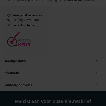
eskundig en persoonlijk advies
De enige echte
Marktleider sinds 1995
Veelgestelde vragen
+31 (0)316 266 990
[email protected]
Handige links
Informatie
Contactgegevens
Meld u aan voor onze nieuwsbrief