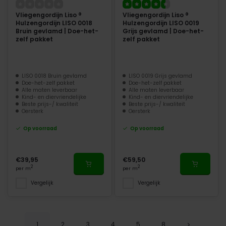
Vliegengordijn Liso ®
Vliegengordijn Liso ®
Hulzengordijn LISO 0018
Hulzengordijn LISO 0019
Bruin gevlamd | Doe-het-
Grijs gevlamd | Doe-het-
zelf pakket
zelf pakket
LISO 0018 Bruin gevlamd
LISO 0019 Grijs gevlamd
Doe-het-zelf pakket
Doe-het-zelf pakket
Alle maten leverbaar
Alle maten leverbaar
Kind- en diervriendelijke
Kind- en diervriendelijke
Beste prijs-/ kwaliteit
Beste prijs-/ kwaliteit
Oersterk
Oersterk
Op voorraad
Op voorraad
€39,95
€59,50
2
2
per m
per m
Vergelijk
Vergelijk
1
2
3
4
5
8