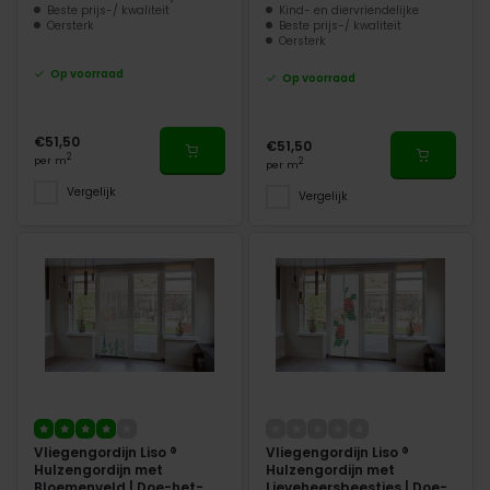
Beste prijs-/ kwaliteit
Kind- en diervriendelijke
Oersterk
Beste prijs-/ kwaliteit
Oersterk
Op voorraad
Op voorraad
€51,50
€51,50
2
per m
2
per m
Vergelijk
Vergelijk
Vliegengordijn Liso ®
Vliegengordijn Liso ®
Hulzengordijn met
Hulzengordijn met
Bloemenveld | Doe-het-
Lieveheersbeestjes | Doe-