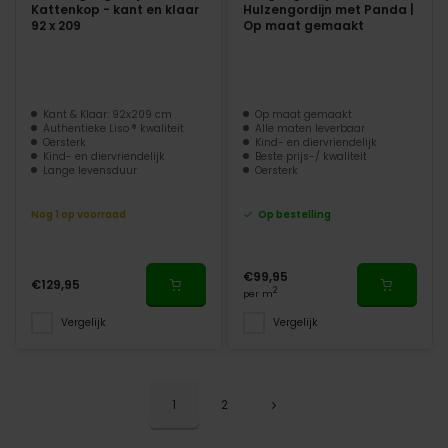
Kattenkop - kant en klaar
Hulzengordijn met Panda |
92 x 209
Op maat gemaakt
Kant & Klaar: 92x209 cm
Op maat gemaakt
Authentieke Liso ® kwaliteit
Alle maten leverbaar
Oersterk
Kind- en diervriendelijk
Kind- en diervriendelijk
Beste prijs-/ kwaliteit
Lange levensduur
Oersterk
Nog 1 op voorraad
Op bestelling
€99,95
€129,95
2
per m
Vergelijk
Vergelijk
1
2