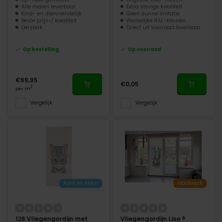
Alle maten leverbaar
Extra stevige kwaliteit
Kind- en diervriendelijk
Geen dunne imitatie
Beste prijs-/ kwaliteit
Werkelijke RAL-kleuren
Oersterk
Direct uit voorraad leverbaar
Op bestelling
Op voorraad
€99,95
€0,05
2
per m
Vergelijk
Vergelijk
Kant en klaar
Maatwerk
126 Vliegengordijn met
Vliegengordijn Liso ®