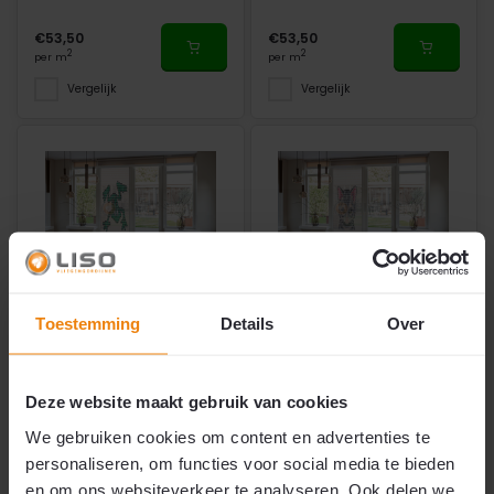
€53,50
€53,50
2
2
per m
per m
Vergelijk
Vergelijk
Toestemming
Details
Over
Vliegengordijn Liso ®
Vliegengordijn Liso ®
Hulzengordijn met Kikker |
Hulzengordijn met
Doe-het-zelf pakket
Kattenkop | Doe-het-zelf
pakket
Deze website maakt gebruik van cookies
We gebruiken cookies om content en advertenties te
personaliseren, om functies voor social media te bieden
Doe-het-zelf pakket
Doe-het-zelf pakket
en om ons websiteverkeer te analyseren. Ook delen we