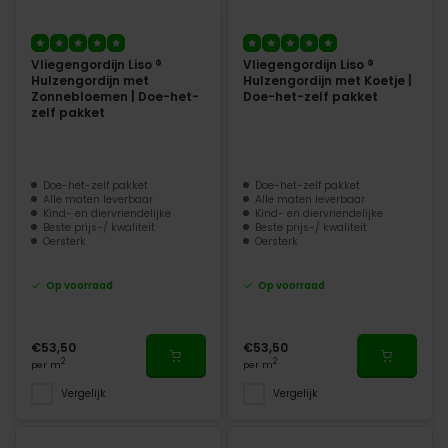
Vliegengordijn Liso ®
Vliegengordijn Liso ®
Hulzengordijn met
Hulzengordijn met Koetje |
Zonnebloemen | Doe-het-
Doe-het-zelf pakket
zelf pakket
Doe-het-zelf pakket
Doe-het-zelf pakket
Alle maten leverbaar
Alle maten leverbaar
Kind- en diervriendelijke
Kind- en diervriendelijke
Beste prijs-/ kwaliteit
Beste prijs-/ kwaliteit
Oersterk
Oersterk
Op voorraad
Op voorraad
€53,50
€53,50
2
2
per m
per m
Vergelijk
Vergelijk