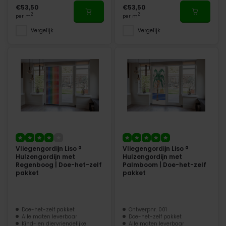
€53,50
€53,50
2
2
per m
per m
Vergelijk
Vergelijk
Vliegengordijn Liso ®
Vliegengordijn Liso ®
Hulzengordijn met
Hulzengordijn met
Regenboog | Doe-het-zelf
Palmboom | Doe-het-zelf
pakket
pakket
Doe-het-zelf pakket
Ontwerpnr. 001
Alle maten leverbaar
Doe-het-zelf pakket
Kind- en diervriendelijke
Alle maten leverbaar