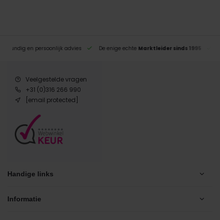
eskundig en persoonlijk advies
De enige echte
Marktleider sinds 1995
Veelgestelde vragen
+31 (0)316 266 990
[email protected]
Handige links
Informatie