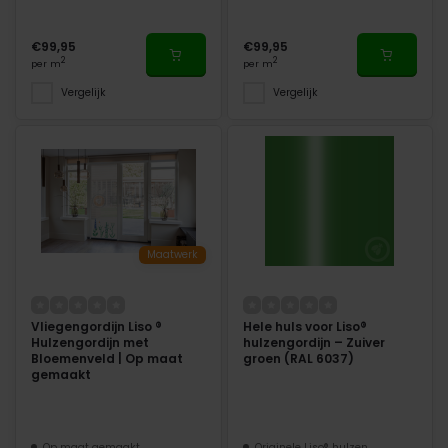
€99,95
€99,95
2
2
per m
per m
Vergelijk
Vergelijk
Maatwerk
Vliegengordijn Liso ®
Hele huls voor Liso®
Hulzengordijn met
hulzengordijn – Zuiver
Bloemenveld | Op maat
groen (RAL 6037)
gemaakt
Op maat gemaakt
Originele Liso® hulzen