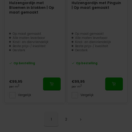
Hulzengordijn met
Hulzengordijn met Pinguin
Bloemen in blokken | Op
| Op maat gemaakt
maat gemaakt
Op maat gemaakt
Op maat gemaakt
Alle maten leverbaar
Alle maten leverbaar
Kind- en diervriendelijk
Kind- en diervriendelijk
Beste prijs-/ kwaliteit
Beste prijs-/ kwaliteit
Oersterk
Oersterk
Op bestelling
Op bestelling
€99,95
€99,95
2
2
per m
per m
Vergelijk
Vergelijk
1
2