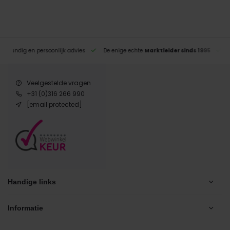
eskundig en persoonlijk advies
De enige echte
Marktleider sinds 1995
Veelgestelde vragen
+31 (0)316 266 990
[email protected]
Handige links
Informatie