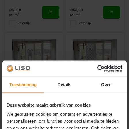
€51,50
€53,50
2
2
per m
per m
Vergelijk
Vergelijk
Toestemming
Details
Over
Vliegengordijn Liso ®
Vliegengordijn Liso ®
Hulzengordijn met Koala
Hulzengordijn met
beertje | Doe-het-zelf
Dambord | Doe-het-zelf
pakket
pakket
Deze website maakt gebruik van cookies
We gebruiken cookies om content en advertenties te
personaliseren, om functies voor social media te bieden
Doe-het-zelf pakket
Doe-het-zelf pakket
en om ons websiteverkeer te analyseren. Ook delen we