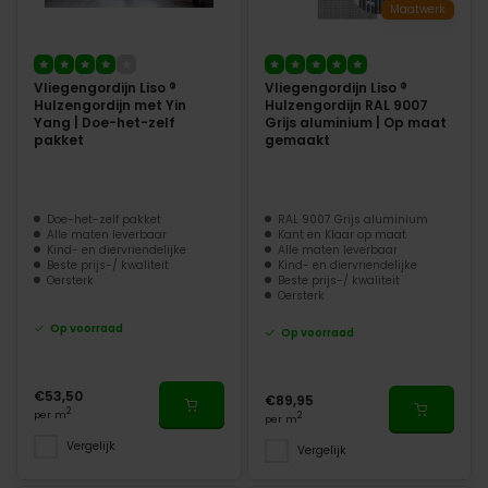
Maatwerk
Vliegengordijn Liso ®
Vliegengordijn Liso ®
Hulzengordijn met Yin
Hulzengordijn RAL 9007
Yang | Doe-het-zelf
Grijs aluminium | Op maat
pakket
gemaakt
Doe-het-zelf pakket
RAL 9007 Grijs aluminium
Alle maten leverbaar
Kant en Klaar op maat
Kind- en diervriendelijke
Alle maten leverbaar
Beste prijs-/ kwaliteit
Kind- en diervriendelijke
Oersterk
Beste prijs-/ kwaliteit
Oersterk
Op voorraad
Op voorraad
€53,50
€89,95
2
per m
2
per m
Vergelijk
Vergelijk