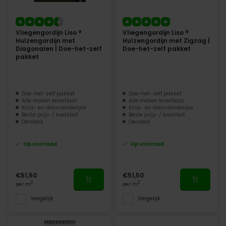
Vliegengordijn Liso ®
Vliegengordijn Liso ®
Hulzengordijn met
Hulzengordijn met Zigzag |
Diagonalen | Doe-het-zelf
Doe-het-zelf pakket
pakket
Doe-het-zelf pakket
Doe-het-zelf pakket
Alle maten leverbaar
Alle maten leverbaar
Kind- en diervriendelijke
Kind- en diervriendelijke
Beste prijs-/ kwaliteit
Beste prijs-/ kwaliteit
Oersterk
Oersterk
Op voorraad
Op voorraad
€51,50
€51,50
2
2
per m
per m
Vergelijk
Vergelijk