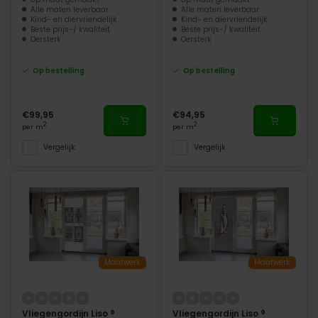
Alle maten leverbaar
Alle maten leverbaar
Kind- en diervriendelijk
Kind- en diervriendelijk
Beste prijs-/ kwaliteit
Beste prijs-/ kwaliteit
Oersterk
Oersterk
Op bestelling
Op bestelling
€99,95
€94,95
2
2
per m
per m
Vergelijk
Vergelijk
Maatwerk
Maatwerk
Vliegengordijn Liso ®
Vliegengordijn Liso ®