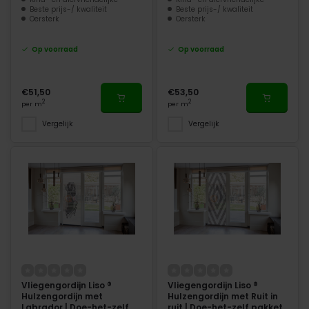
Beste prijs-/ kwaliteit
Beste prijs-/ kwaliteit
Oersterk
Oersterk
Op voorraad
Op voorraad
€51,50
€53,50
2
2
per m
per m
Vergelijk
Vergelijk
Vliegengordijn Liso ®
Vliegengordijn Liso ®
Hulzengordijn met
Hulzengordijn met Ruit in
Labrador | Doe-het-zelf
ruit | Doe-het-zelf pakket