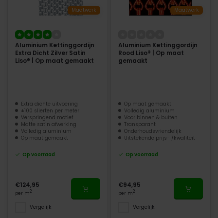
Maatwerk
Maatwerk
Aluminium Kettinggordijn
Aluminium Kettinggordijn
Extra Dicht Zilver Satin
Rood Liso® | Op maat
Liso® | Op maat gemaakt
gemaakt
Extra dichte uitvoering
Op maat gemaakt
±100 slierten per meter
Volledig aluminium
Verspringend motief
Voor binnen & buiten
Matte satin afwerking
Transparant
Volledig aluminium
Onderhoudsvriendelijk
Op maat gemaakt
Uitstekende prijs- /kwaliteit
Op voorraad
Op voorraad
€124,95
€94,95
2
2
per m
per m
Vergelijk
Vergelijk