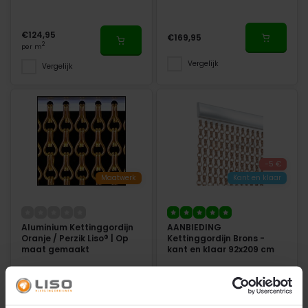
€124,95
€169,95
2
per m
Vergelijk
Vergelijk
-5 €
Maatwerk
Kant en klaar
Aluminium Kettinggordijn
AANBIEDING
Oranje / Perzik Liso® | Op
Kettinggordijn Brons -
maat gemaakt
kant en klaar 92x209 cm