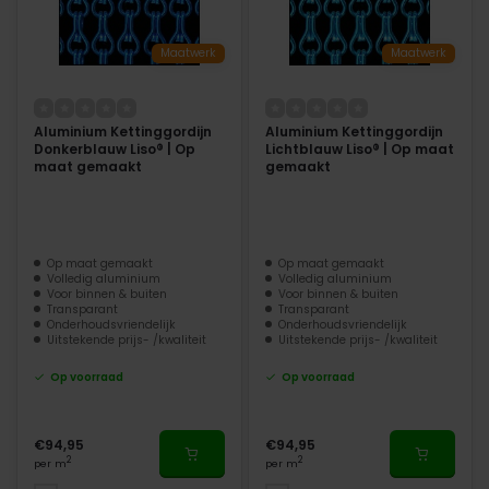
Maatwerk
Maatwerk
Aluminium Kettinggordijn
Aluminium Kettinggordijn
Donkerblauw Liso® | Op
Lichtblauw Liso® | Op maat
maat gemaakt
gemaakt
Op maat gemaakt
Op maat gemaakt
Volledig aluminium
Volledig aluminium
Voor binnen & buiten
Voor binnen & buiten
Transparant
Transparant
Onderhoudsvriendelijk
Onderhoudsvriendelijk
Uitstekende prijs- /kwaliteit
Uitstekende prijs- /kwaliteit
Op voorraad
Op voorraad
€94,95
€94,95
2
2
per m
per m