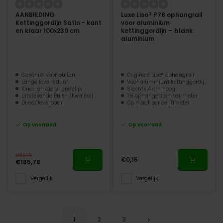
AANBIEDING
Luxe Liso® P78 ophangrail
Kettinggordijn Satin - kant
voor aluminium
en klaar 100x230 cm
kettinggordijn – blank
aluminium
Geschikt voor buiten
Originele Liso® ophangrail
Lange levensduur
Voor aluminium kettinggordijnen
Kind- en diervriendelijk
Slechts 4 cm hoog
Uitstekende Prijs- /Kwaliteit
78 ophanggaten per meter
Direct leverbaar
Op maat per centimeter
Op voorraad
Op voorraad
€190,78
€0,15
€185,78
Vergelijk
Vergelijk
1
2
3