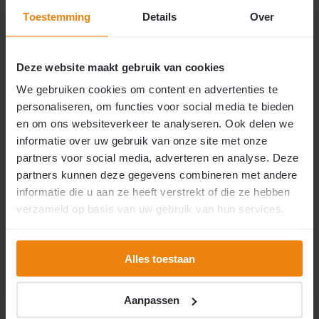
Op maat gemaakt
Geschikt voor buiten
Volledig aluminium
Lange levensduur
Toestemming
Details
Over
Voor binnen & buiten
Kind- en diervriendelijk
Transparant
Uitstekende Prijs- /Kwaliteit
Onderhoudsvriendelijk
Direct leverbaar
Uitstekende prijs- /kwaliteit
Deze website maakt gebruik van cookies
Op voorraad
Op voorraad
We gebruiken cookies om content en advertenties te
personaliseren, om functies voor social media te bieden
€159,50
€94,95
en om ons websiteverkeer te analyseren. Ook delen we
€154,50
2
per m
informatie over uw gebruik van onze site met onze
Vergelijk
Vergelijk
partners voor social media, adverteren en analyse. Deze
partners kunnen deze gegevens combineren met andere
informatie die u aan ze heeft verstrekt of die ze hebben
verzameld op basis van uw gebruik van hun services.
Alles toestaan
Maatwerk
Maatwerk
Aanpassen