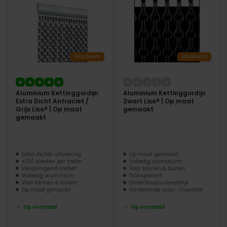
Maatwerk
Maatwerk
Aluminium Kettinggordijn
Aluminium Kettinggordijn
Extra Dicht Antraciet /
Zwart Liso® | Op maat
Grijs Liso® | Op maat
gemaakt
gemaakt
Extra dichte uitvoering
Op maat gemaakt
±100 slierten per meter
Volledig aluminium
Verspringend motief
Voor binnen & buiten
Volledig aluminium
Transparant
Voor binnen & buiten
Onderhoudsvriendelijk
Op maat gemaakt
Uitstekende prijs- /kwaliteit
Op voorraad
Op voorraad