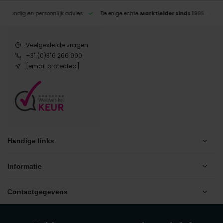
eskundig en persoonlijk advies
De enige echte
Marktleider sinds 1995
Veelgestelde vragen
+31 (0)316 266 990
[email protected]
Handige links
Informatie
Contactgegevens