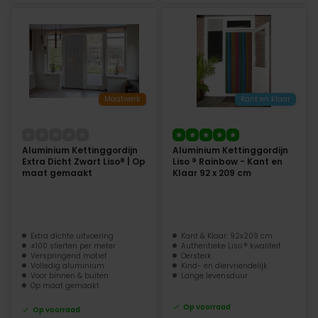
Maatwerk
Kant en klaar
Aluminium Kettinggordijn
Aluminium Kettinggordijn
Extra Dicht Zwart Liso® | Op
Liso ® Rainbow - Kant en
maat gemaakt
Klaar 92 x 209 cm
Extra dichte uitvoering
Kant & Klaar: 92x209 cm
±100 slierten per meter
Authentieke Liso ® kwaliteit
Verspringend motief
Oersterk
Volledig aluminium
Kind- en diervriendelijk
Voor binnen & buiten
Lange levensduur
Op maat gemaakt
Op voorraad
Op voorraad