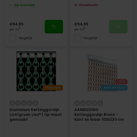
Op voorraad
Uitverkocht
€94,95
€94,95
2
2
per m
per m
Vergelijk
Vergelijk
-5 €
Maatwerk
Kant en klaar
Aluminium Kettinggordijn
AANBIEDING
Lichtgroen Liso® | Op maat
Kettinggordijn Brons -
gemaakt
kant en klaar 100x230 cm