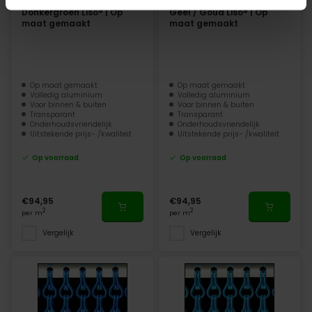
Aluminium Kettinggordijn
Aluminium Kettinggordijn
Donkergroen Liso® | Op
Geel / Goud Liso® | Op
maat gemaakt
maat gemaakt
Op maat gemaakt
Op maat gemaakt
Volledig aluminium
Volledig aluminium
Voor binnen & buiten
Voor binnen & buiten
Transparant
Transparant
Onderhoudsvriendelijk
Onderhoudsvriendelijk
Uitstekende prijs- /kwaliteit
Uitstekende prijs- /kwaliteit
Op voorraad
Op voorraad
€94,95
€94,95
2
2
per m
per m
Vergelijk
Vergelijk