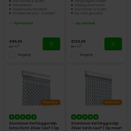
Voor binnen & buiten
Verspringend motief
Transparant
Volledig aluminium
Onderhoudsvriendelijk
Voor binnen & buiten
Uitstekende prijs- /kwaliteit
Op maat gemaakt
Op voorraad
Op voorraad
€89,95
€124,95
2
2
per m
per m
Vergelijk
Vergelijk
Maatwerk
Maatwerk
Aluminium Kettinggordijn
Aluminium Kettinggordijn
Extra Dicht Zilver Liso® | Op
Zilver Satin Liso® | Op maat